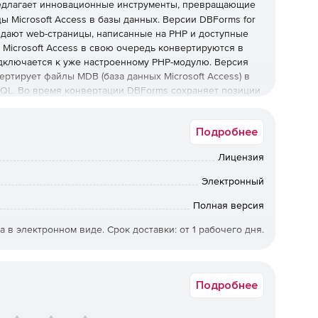
длагает инновационные инструменты, превращающие
цы Microsoft Access в базы данных. Версии DBForms for
здают web-страницы, написанные на PHP и доступные
 Microsoft Access в свою очередь конвертируются в
дключается к уже настроенному PHP-модулю. Версия
ертирует файлы MDB (база данных Microsoft Access) в
SQL. Во время конвертации DBForms сохраняет позиции
Подробнее
конвертации форм Microsoft Access в web-страницы
Лицензия
ых PostgreSQL. В DBForms используются эффективные и
AX. Предусмотрена возможность размещения форм на
Электронный
ение или сохранения форм в локальной папке ПК для
Полная версия
а в электронном виде. Срок доставки: от 1 рабочего дня.
ртации форм Microsoft Access в web-страницы PHP, а
L. Редакция характеризуется быстротой и
асностью конвертации двоичных данных и сохранением
руемых web-страниц можно редактировать, пополнять,
Подробнее