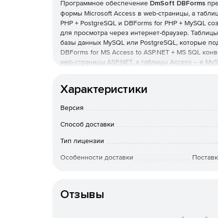
Программное обеспечение
DmSoft DBForms
пре
формы Microsoft Access в web-страницы, а табли
PHP + PostgreSQL и DBForms for PHP + MySQL со
для просмотра через интернет-браузер. Таблицы
базы данных MySQL или PostgreSQL, которые по
DBForms for MS Access to ASP.NET + MS SQL конв
web-страницы ASP.NET, а таблицы Access – в My
элементов, цветовую палитру и типы полей.
Версии DBForms:
Характеристики
DBForms for PHP + PostgreSQL
– программа 
Версия
PHP, а таблиц Microsoft Access в базы данн
современные web-технологии, такие как AJ
Способ доставки
web-страницах напрямую через FTP-подключ
Тип лицензии
будущей загрузки на FTP.
Особенности доставки
Поставк
DBForms for PHP + MySQL
– программа конве
таблиц Microsoft Access в базы данных MySQ
эффективностью конвертации данных, безоп
целостности баз данных. Содержимое генери
Отзывы
обновлять и удалять.