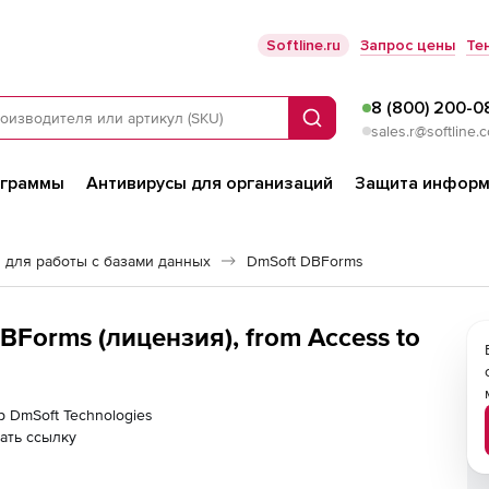
Softline.ru
Запрос цены
Те
8 (800) 200-0
Поиск
sales.r@softline.
ограммы
Антивирусы для организаций
Защита информ
 для работы с базами данных
DmSoft DBForms
BForms (лицензия), from Access to
р DmSoft Technologies
ать ссылку