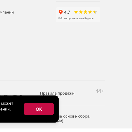
омпаний
14+
Правила продажи
циальности
e может
OK
ений,
редоставления информации на основе сбора,
рритории Российской Федерации)