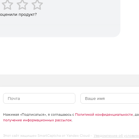
L
– программа конвертации форм Microsoft Access в
ccess в базы данных MySQL. В DBForms используются
, такие как AJAX. Предусмотрена возможность
 оценили продукт?
ю через FTP-подключение или сохранения форм в
 FTP.
Нажимая «Подписаться», я соглашаюсь с
Политикой конфиденциальности
, д
получение информационных рассылок
.
Этот сайт защищен SmartCaptcha от Yandex Cloud -
Уведомление об условия