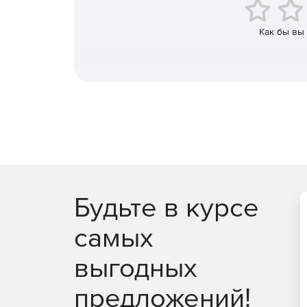
DBForms for MS Access to ASP.NET + MS SQ
web-страницы ASP.NET, а таблиц Microsoft A
эффективные и современные web-технологии
Как бы вы
размещения форм на web-страницах напряму
локальной папке ПК для будущей загрузки на
Будьте в курсе
самых
выгодных
предложений!