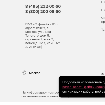
Пр
8 (495) 232-00-60
Пр
8 (800) 200-08-60
С
п
ПАО «Софтлайн». Юр.
адрес: 119021, г.
Те
Москва, ул. Льва
Толстого, дом 5,
строение 1, этаж 3,
помещение 1, комн. №
2, 2а (А-311)
Москва
© 
Продолжая использовать дан
использовать файлы «cooki
оптимизации работы веб-са
На информационном ресурсе store.softline.ru примен
систематизации и анализа сведений, относящихся к 