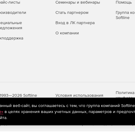
айс-листы
Семинары и вебинары
Помощь
оизводители
Стать партнером
Группа к
Softline
пециальные
Вход в ЛК партнера
редложения
О компании
хподдержка
Политика
Условия использования
1993—2026 Softline
конфиден
ный веб-сайт, вы соглашаетесь с тем, что группа компаний Softlin
e»
в целях хранения ваших учетных данных, параметров и предпочт
йта.
яются
рекомендательные технологии
(информационные технологии п
предпочтениям пользователей сети «Интернет», находящихся на те