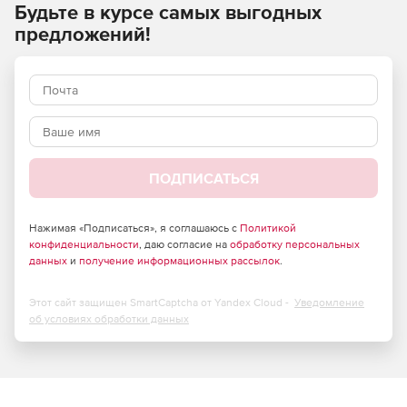
Будьте в курсе самых выгодных
Управление мероприятиями и планирование
предложений!
активности.
Оперативное реагирование и управление
инцидентами.
Создание и актуализация всей необходимой
документации по ФЗ, ее контроль и учет.
ПОДПИСАТЬСЯ
Проведение обучения и тестирования.
Учет парка технических средств и средств защиты
Нажимая «Подписаться», я соглашаюсь с
Политикой
информации.
конфиденциальности
, даю согласие на
обработку персональных
данных
и
получение информационных рассылок
.
Какие задачи решает DocShell
Этот сайт защищен SmartCaptcha от Yandex Cloud -
Уведомление
об условиях обработки данных
Обеспечивает комплексную защиту информации
объектов КИИ, ГИС, ИСПДн, АСУ ТП.
Приводит информацию в соответствие с российскими
и международными стандартами (152-ФЗ и GDPR, 187-