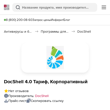
Softline
Поиск
Ме
8 (800) 200-08-60
Запрос цены
Инферит
Блог
Антивирусы и безопасность
Программы для защиты информации
DocShell
DocShell 4.0 Тариф, Корпоративный
Нет отзывов
Производитель:
DocShell
Прайс-лист
Скопировать ссылку