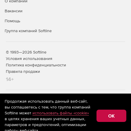
О компании
Вакансии
Помощь
Группа компаний Softline
© 1993—2026 Softline
Условия использования
Политика конфиденциальности
Правила продажи
14+
На информационном ресурсе store.softline.ru применяются
Продолжая использовать данный веб-сайт,
рекомендательные технологии
(информационные технологии
вы соглашаетесь с тем, что группа компаний
предоставления информации на основе сбора,
Softline может
использовать файлы «cookie»
систематизации и анализа сведений, относящихся к
OK
в целях хранения ваших учетных данных,
предпочтениям пользователей сети «Интернет»,
находящихся на территории Российской Федерации)
параметров и предпочтений, оптимизации
работы веб-сайта.