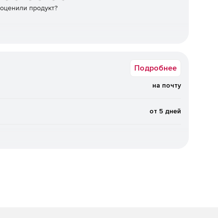
ии объектов КИИ, ГИС, ИСПДн, АСУ ТП.
 оценили продукт?
сийскими и международными стандартами (152-ФЗ и
Б, определяет соответствующие меры защиты и
ъектов.
Подробнее
т ОРД в соответствии с актуальными требованиями
на почту
 документами ФСТЭК России, ФСБ России,
от 5 дней
 и принять правильное решение по реагированию на
нных организациях (при их наличии) в удобном
.
вание специалистов по информационной безопасности