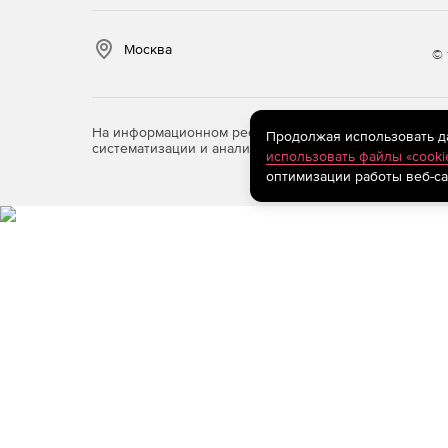
Москва
© 
На информационном ресурсе store.softline.ru примен
Продолжая использовать дан
систематизации и анализа сведений, относящихся к 
использовать файлы «cooki
оптимизации работы веб-са