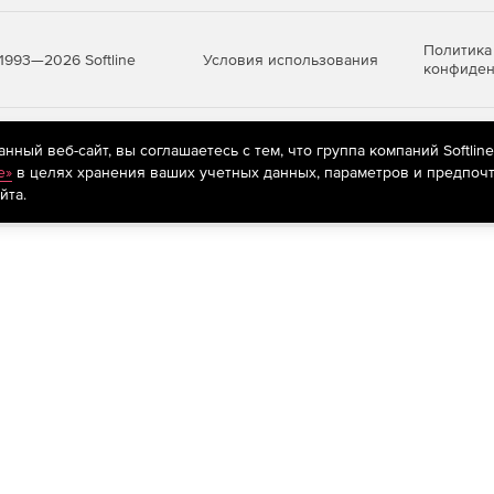
Политика
Условия использования
1993—2026 Softline
конфиден
яются
рекомендательные технологии
(информационные технологии п
ный веб-сайт, вы соглашаетесь с тем, что группа компаний Softlin
предпочтениям пользователей сети «Интернет», находящихся на те
e»
в целях хранения ваших учетных данных, параметров и предпочт
йта.