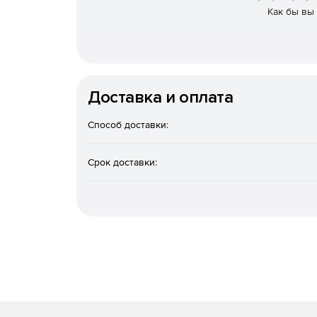
Обеспечивает комплексную защиту информац
Как бы вы
Приводит информацию в соответствие с рос
GDPR, 187-ФЗ) и защищает ее.
Проводит анализ и приоритизацию рисков И
Доставка и оплата
помогает спроектировать систему защиты об
Оперативно подготавливает полный комплек
Способ доставки:
законодательства (152-ФЗ, 187-ФЗ и другими
Роскомнадзора).
Срок доставки:
Помогает организовать мониторинг событий
инциденты.
Позволяет осуществлять контроль в подчине
интерфейсе с подсказками и уведомлениями
Помогает организовать обучение и тестиро
или работников организации.