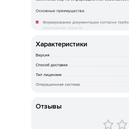
Основные преимущества:
Формирование документации согласно требо
технических средств.
Управление собственными закупками.
Характеристики
Управление мероприятиями и планирование 
Версия
Способ доставки
Оперативное реагирование и управление ин
Тип лицензии
Создание и актуализация всей необходимой д
Операционная система
Проведение обучения и тестирования.
Особенности доставки
Поставк
Учет парка технических средств и средств 
Отзывы
Какие задачи решает DocShell