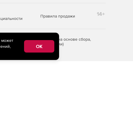
14+
Правила продажи
циальности
редоставления информации на основе сбора,
e может
рритории Российской Федерации)
OK
ений,