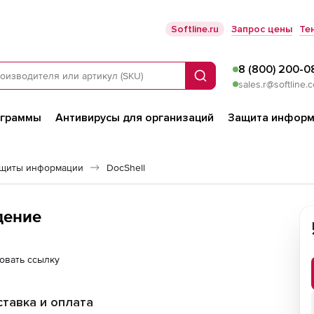
Softline.ru
Запрос цены
Те
8 (800) 200-0
Поиск
sales.r@softline.
ограммы
Антивирусы для организаций
Защита информ
ащиты информации
DocShell
дение
овать ссылку
тавка и оплата