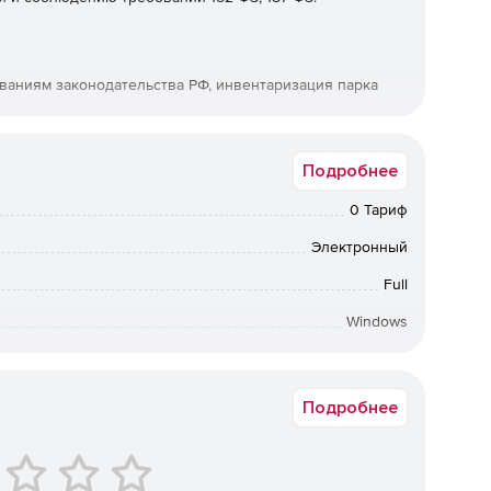
ваниям законодательства РФ, инвентаризация парка
Подробнее
активности.
0 Тариф
Электронный
цидентами.
Full
окументации по ФЗ, ее контроль и учет.
Windows
а в электронном виде. Срок доставки: от 1 рабочего дня.
защиты информации.
Подробнее