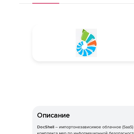
Описание
DocShell
– импортонезависимое облачное (SaaS)
комплекса мер по информационной безопасности