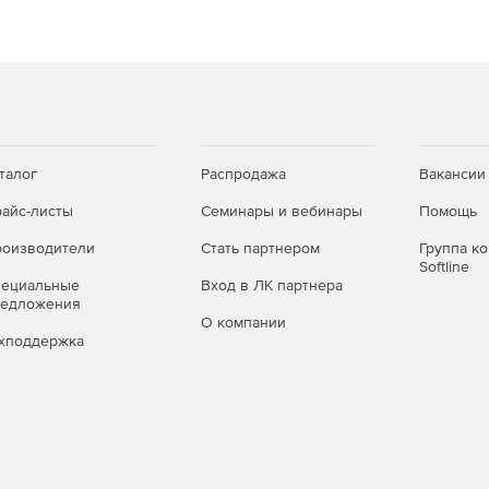
талог
Распродажа
Вакансии
айс-листы
Семинары и вебинары
Помощь
оизводители
Стать партнером
Группа к
Softline
пециальные
Вход в ЛК партнера
редложения
О компании
хподдержка