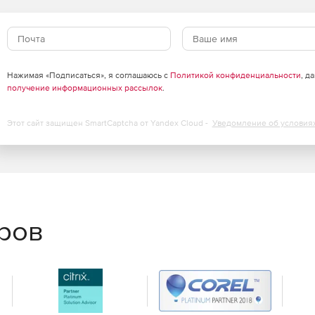
Нажимая «Подписаться», я соглашаюсь с
Политикой конфиденциальности
, д
получение информационных рассылок
.
Этот сайт защищен SmartCaptcha от Yandex Cloud -
Уведомление об условия
еров