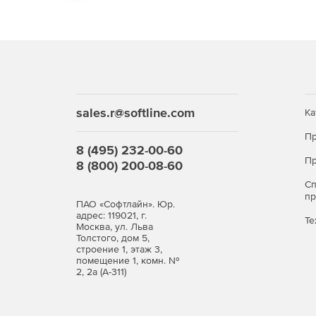
sales.r@softline.com
Ка
Пр
8 (495) 232-00-60
Пр
8 (800) 200-08-60
С
п
ПАО «Софтлайн». Юр.
адрес: 119021, г.
Те
Москва, ул. Льва
Толстого, дом 5,
строение 1, этаж 3,
помещение 1, комн. №
2, 2а (А-311)