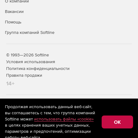
О компании
Вакансии
Помощь
Группа компаний Softline
© 1993—2026 Softline
Условия использования
Политика конфиденциальности
Правила продажи
14+
На информационном ресурсе store.softline.ru применяются
Продолжая использовать данный веб-сайт,
рекомендательные технологии
(информационные технологии
вы соглашаетесь с тем, что группа компаний
предоставления информации на основе сбора,
Softline может
использовать файлы «cookie»
систематизации и анализа сведений, относящихся к
OK
в целях хранения ваших учетных данных,
предпочтениям пользователей сети «Интернет»,
находящихся на территории Российской Федерации)
параметров и предпочтений, оптимизации
работы веб-сайта.