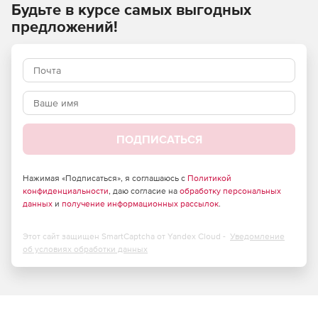
Будьте в курсе самых выгодных
Управление мероприятиями и планирование
предложений!
активности.
Оперативное реагирование и управление
инцидентами.
Создание и актуализация всей необходимой
документации по ФЗ, ее контроль и учет.
ПОДПИСАТЬСЯ
Проведение обучения и тестирования.
Учет парка технических средств и средств защиты
Нажимая «Подписаться», я соглашаюсь с
Политикой
информации.
конфиденциальности
, даю согласие на
обработку персональных
данных
и
получение информационных рассылок
.
Какие задачи решает DocShell
Этот сайт защищен SmartCaptcha от Yandex Cloud -
Уведомление
об условиях обработки данных
Обеспечивает комплексную защиту информации
объектов КИИ, ГИС, ИСПДн, АСУ ТП.
Приводит информацию в соответствие с российскими
и международными стандартами (152-ФЗ и GDPR, 187-