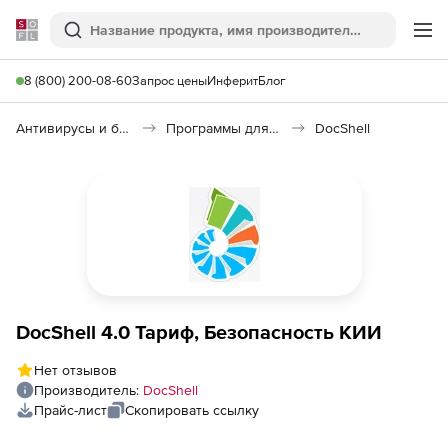
Softline
Поиск
Ме
8 (800) 200-08-60
Запрос цены
Инферит
Блог
Антивирусы и безопасность
Программы для защиты информации
DocShell
DocShell 4.0 Тариф, Безопасность КИИ
Нет отзывов
Производитель:
DocShell
Прайс-лист
Скопировать ссылку