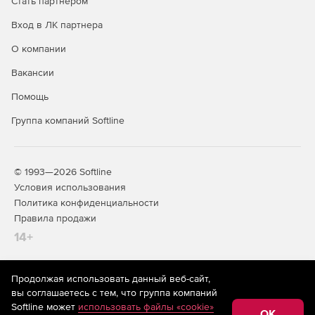
Стать партнером
Вход в ЛК партнера
О компании
Вакансии
Помощь
Группа компаний Softline
© 1993—2026 Softline
Условия использования
Политика конфиденциальности
Правила продажи
14+
Продолжая использовать данный веб-сайт,
На информационном ресурсе store.softline.ru применяются
вы соглашаетесь с тем, что группа компаний
рекомендательные технологии
(информационные технологии
Softline может
использовать файлы «cookie»
предоставления информации на основе сбора,
OK