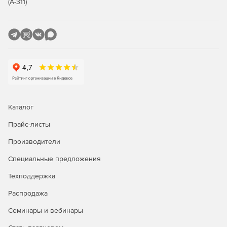
(А-311)
Low-Code платформа: конструирование новых
приложений без программирования.
Основное рабочее место пользователя – адаптивный
web-клиент: доступ с любого устройства, возможность
самостоятельного брендирования, языковой
локализации, настройки интерфейса для групп
пользователей.
Высокий уровень безопасности: многоуровневая
Каталог
система защиты конфиденциальных документов,
Прайс-листы
шифрование данных. Сертификат ФСТЭК.
Производители
Переход на безбумажный документооборот: полная
поддержка ЭЦП в соответствии с требованиями
Специальные предложения
ФЗ-63 и требований к СЭД госорганов.
Техподдержка
Распродажа
Семинары и вебинары