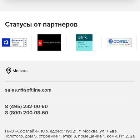
вид.
Организация сквозного бизнес-процесса,
объединяющего несколько департаментов,
Статусы от партнеров
автоматизация работы бэк-офиса по обслуживанию
клиентов. Например, от поступления заявки с сайта
до заключения договора и контроля дебиторской
задолженности.
Ключевые характеристики и преимущества
Москва
Работа с нагрузкой в 100 000 пользователей и от 20
млн документов подтверждена в ходе нагрузочного
тестирования платформы.
sales.r@softline.com
Модульная архитектура: удобство установки,
обновления и обслуживания.
8 (495) 232-00-60
8 (800) 200-08-60
Широкие возможности интеграции – готовые шлюзы
к 1С, SAP и другим корпоративным ИС. Интеграция с
операторами ЮЗДО, с другими ИТ системами через
ПАО «Софтлайн». Юр. адрес: 119021, г. Москва, ул. Льва
XML или web-сервисы, используя открытый API.
Толстого, дом 5, строение 1, этаж 3, помещение 1, комн. № 2, 2а