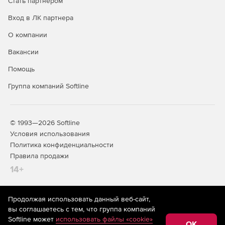
Стать партнером
Вход в ЛК партнера
О компании
Вакансии
Помощь
Группа компаний Softline
© 1993—2026 Softline
Условия использования
Политика конфиденциальности
Правила продажи
14+
Продолжая использовать данный веб-сайт,
На информационном ресурсе store.softline.ru применяются
вы соглашаетесь с тем, что группа компаний
рекомендательные технологии
(информационные технологии
Softline может
использовать файлы «cookie»
предоставления информации на основе сбора,
OK