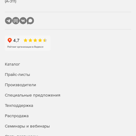
(А-311)
Low-Code платформа: конструирование новых
приложений без программирования.
Основное рабочее место пользователя – адаптивный
web-клиент: доступ с любого устройства, возможность
самостоятельного брендирования, языковой
локализации, настройки интерфейса для групп
пользователей.
Высокий уровень безопасности: многоуровневая
Каталог
система защиты конфиденциальных документов,
Прайс-листы
шифрование данных. Сертификат ФСТЭК.
Производители
Переход на безбумажный документооборот: полная
поддержка ЭЦП в соответствии с требованиями
Специальные предложения
ФЗ-63 и требований к СЭД госорганов.
Техподдержка
Распродажа
Семинары и вебинары