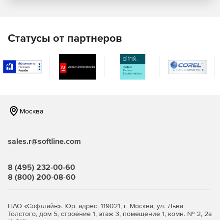
вид.
Организация сквозного бизнес-процесса,
объединяющего несколько департаментов,
Статусы от партнеров
автоматизация работы бэк-офиса по обслуживанию
клиентов. Например, от поступления заявки с сайта
до заключения договора и контроля дебиторской
задолженности.
Ключевые характеристики и преимущества
Москва
Работа с нагрузкой в 100 000 пользователей и от 20
млн документов подтверждена в ходе нагрузочного
тестирования платформы.
sales.r@softline.com
Модульная архитектура: удобство установки,
обновления и обслуживания.
8 (495) 232-00-60
8 (800) 200-08-60
Широкие возможности интеграции – готовые шлюзы
к 1С, SAP и другим корпоративным ИС. Интеграция с
операторами ЮЗДО, с другими ИТ системами через
ПАО «Софтлайн». Юр. адрес: 119021, г. Москва, ул. Льва
XML или web-сервисы, используя открытый API.
Толстого, дом 5, строение 1, этаж 3, помещение 1, комн. № 2, 2а