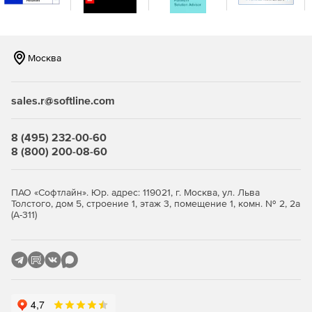
любой документ.
Поскольку документ создается на сервере, наличие Word
для его открытия не обязательно. Установка офисного
Москва
пакета на сервере также не требуется. Программа
использует стандарт OpenXML для чтения и создания
документов, в том числе в автоматическом режиме.
sales.r@softline.com
Сервер не может сохранять документы в формат PDF или
отправлять их на печать, поскольку эти операции
8 (495) 232-00-60
предполагают наличие Word.
8 (800) 200-08-60
ПАО «Софтлайн». Юр. адрес: 119021, г. Москва, ул. Льва
Толстого, дом 5, строение 1, этаж 3, помещение 1, комн. № 2, 2а
(А-311)