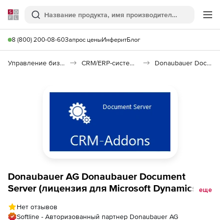
Softline
Поиск
Ме
8 (800) 200-08-60
Запрос цены
Инферит
Блог
Управление бизнесом, CRM/ERP
CRM/ERP-системы
Donaubauer Document Server
Donaubauer AG Donaubauer Document
Server (лицензия для Microsoft Dynamics
еще
Crm 4.0), Версия на 1000 пользователей
Нет отзывов
Softline - Авторизованный партнер Donaubauer AG