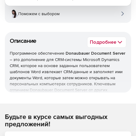
Поможем с выбором
Описание
Подробнее
Программное обеспечение
Donaubauer Document Server
– это дополнение для CRM-системы Microsoft Dynamics
CRM, которое на основе заданных пользователем
шаблонов Word извлекает CRM-данные и заполняет ими
документы Word, которые затем можно открывать на
персональных компьютерах сотрудников. Ключевым
отличием Donaubauer Document Server от других
подобных решений является способ создания новых
документов – данное приложение представляет собой
web-сервис .NET, который может встраиваться в любые
приложения, способные обрабатывать SOAP-сообщения.
Будьте в курсе самых выгодных
Документы генерируются на сервере, а не клиентской
предложений!
машине. Поэтому помимо создания документации Word
изнутри web-приложения CRM, пользователи также