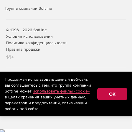
Группа компаний Softline
© 1993—2026 Softline
Условия использования
Политика конфиденциальности
Правила продажи
14+
На информационном ресурсе store.softline.ru применяются
Продолжая использовать данный веб-сайт,
рекомендательные технологии
(информационные технологии
вы соглашаетесь с тем, что группа компаний
предоставления информации на основе сбора,
Softline может
использовать файлы «cookie»
систематизации и анализа сведений, относящихся к
OK
в целях хранения ваших учетных данных,
предпочтениям пользователей сети «Интернет»,
находящихся на территории Российской Федерации)
параметров и предпочтений, оптимизации
работы веб-сайта.