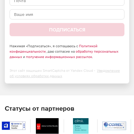
регистрируется, если получатель кликает по
определенным ссылкам в письме.
Возможность добавлять к электронным рассылкам
файловые вложения.
ПОДПИСАТЬСЯ
Возможность дополнять решения другими модулями,
например компонентами управления новостными
Нажимая «Подписаться», я соглашаюсь с
Политикой
письмами и поддержки шаблонов для электронных
конфиденциальности
, даю согласие на
обработку персональных
писем.
данных
и
получение информационных рассылок
.
Этот сайт защищен SmartCaptcha от Yandex Cloud -
Уведомление
об условиях обработки данных
Статусы от партнеров