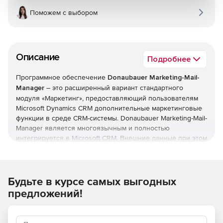
Поможем с выбором
Описание
Подробнее
Программное обеспечение
Donaubauer Marketing-Mail-
Manager
– это расширенный вариант стандартного
модуля «Маркетинг», предоставляющий пользователям
Microsoft Dynamics CRM дополнительные маркетинговые
функции в среде CRM-системы. Donaubauer Marketing-Mail-
Manager является многоязычным и полностью
интегрируется в Microsoft CRM. Внешние данные при этом
не требуются: все функции обрабатывают только ту
информацию, которая уже присутствует в CRM.
Характеристики Donaubauer Marketing-Mail-Manager:
Будьте в курсе самых выгодных
предложений!
Генерация обратной связи (реакции), как только
письма электронной рассылки прочитываются
получателями. Кроме того, обратная связь