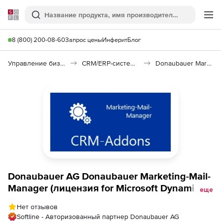
Softline
Поиск
Ме
8 (800) 200-08-60
Запрос цены
Инферит
Блог
Управление бизнесом, CRM/ERP
CRM/ERP-системы
Donaubauer Marketing-Mail-Manager
Donaubauer AG Donaubauer Marketing-Mail-
Manager (лицензия for Microsoft Dynamics
еще
CRM),
Нет отзывов
Softline - Авторизованный партнер Donaubauer AG