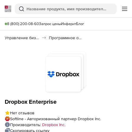
Softline
Поиск
Ме
8 (800) 200-08-60
Запрос цены
Инферит
Блог
Управление бизнесом, CRM/ERP
Программное обеспечение для управления бизнесом
Dropbox Enterprise
Нет отзывов
Softline - Авторизованный партнер Dropbox Inc.
Производитель:
Dropbox Inc.
Скопировать ссылку