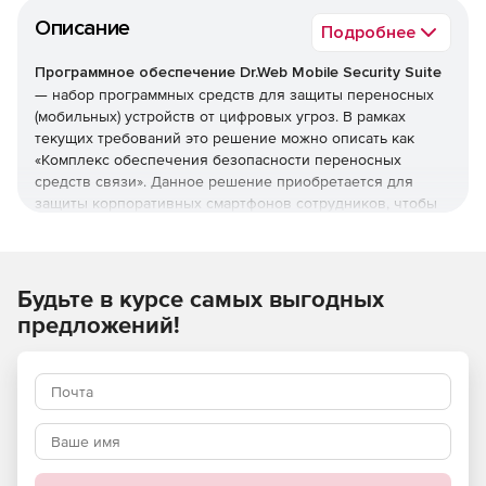
Описание
Подробнее
Программное обеспечение Dr.Web Mobile Security Suite
— набор программных средств для защиты переносных
(мобильных) устройств от цифровых угроз. В рамках
текущих требований это решение можно описать как
«Комплекс обеспечения безопасности переносных
средств связи». Данное решение приобретается для
защиты корпоративных смартфонов сотрудников, чтобы
исключить возможность кражи коммерческих сведений
через уязвимости в программном обеспечении.
Функциональные возможности Dr.Web Mobile Security
Будьте в курсе самых выгодных
Suite:
предложений!
Централизованное управление защитой через любой
распространенный браузер, на любом компьютере
под управлением любой ОС или через Мобильный
Центр управления для iPhone/iPad (iOS) /Android.
Центр управления лицензируется бесплатно.