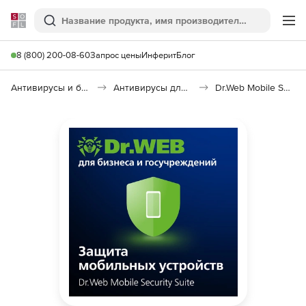
Softline
Поиск
Ме
8 (800) 200-08-60
Запрос цены
Инферит
Блог
Антивирусы и безопасность
Антивирусы для организаций
Dr.Web Mobile Security Suite