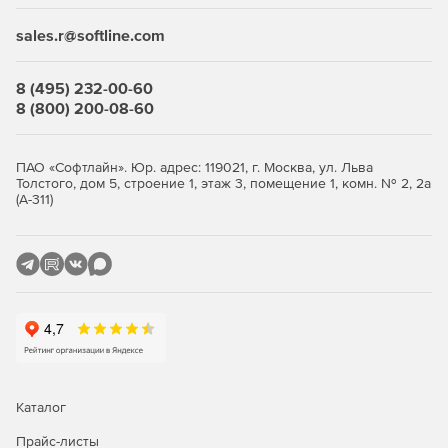
защищаемых мобильных устройств.
sales.r@softline.com
Лицензию на Dr. Web Mobile Security Suite можно
приобрести отдельно, в составе комплекса Dr. Web
8 (495) 232-00-60
Enterprise Security Suite или экономичных комплектов Dr.
8 (800) 200-08-60
Web для малого и среднего бизнеса (5-50 ПК).
ПАО «Софтлайн». Юр. адрес: 119021, г. Москва, ул. Льва
Толстого, дом 5, строение 1, этаж 3, помещение 1, комн. № 2, 2а
(А-311)
Каталог
Прайс-листы