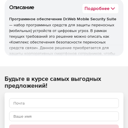
Описание
Подробнее
Программное обеспечение Dr.Web Mobile Security Suite
— набор программных средств для защиты переносных
(мобильных) устройств от цифровых угроз. В рамках
текущих требований это решение можно описать как
«Комплекс обеспечения безопасности переносных
средств связи». Данное решение приобретается для
защиты корпоративных смартфонов сотрудников, чтобы
исключить возможность кражи коммерческих сведений
через уязвимости в программном обеспечении.
Функциональные возможности Dr.Web Mobile Security
Будьте в курсе самых выгодных
Suite:
предложений!
Централизованное управление защитой через любой
распространенный браузер, на любом компьютере
под управлением любой ОС или через Мобильный
Центр управления для iPhone/iPad (iOS) /Android.
Центр управления лицензируется бесплатно.