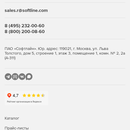
защищаемых мобильных устройств.
sales.r@softline.com
Лицензию на Dr. Web Mobile Security Suite можно
приобрести отдельно, в составе комплекса Dr. Web
8 (495) 232-00-60
Enterprise Security Suite или экономичных комплектов Dr.
8 (800) 200-08-60
Web для малого и среднего бизнеса (5-50 ПК).
ПАО «Софтлайн». Юр. адрес: 119021, г. Москва, ул. Льва
Толстого, дом 5, строение 1, этаж 3, помещение 1, комн. № 2, 2а
(А-311)
Каталог
Прайс-листы