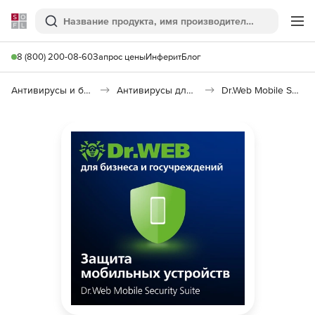
Softline
Поиск
Ме
8 (800) 200-08-60
Запрос цены
Инферит
Блог
Антивирусы и безопасность
Антивирусы для организаций
Dr.Web Mobile Security Suite