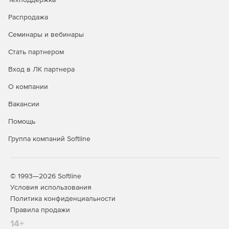
Антивирусный мониторинг сообщений в почтовых
Распродажа
ящиках пользователей, а также файлов в папках
общего доступа.
Семинары и вебинары
Стать партнером
Антивирусная проверка транзитного почтового
потока, проходящего через сервер MS Exchange.
Вход в ЛК партнера
Лечение инфицированных файлов.
О компании
Вакансии
Группирование пользователей при помощи Active
Directory.
Помощь
Сканирование с применением заданных параметров:
Группа компаний Softline
выбор максимального размера и типов проверяемых
объектов, действий (в том числе и для файлов, не
поддающихся проверке), а также способов обработки
инфицированных объектов.
© 1993—2026 Softline
Условия использования
Детектирование вредоносных объектов в
Политика конфиденциальности
многократно заархивированных файлах.
Правила продажи
14+
Применение различных действий в зависимости от