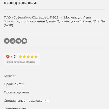
сокращает введение системы антивирусной защиты в
8 (800) 200-08-60
строй и упрощает сопровождение продукта.
Высокая производительность и стабильность работы
ПАО «Софтлайн». Юр. адрес: 119021, г. Москва, ул. Льва
благодаря функции многопоточной проверки.
Толстого, дом 5, строение 1, этаж 3, помещение 1, комн. № 2, 2а
(А-311)
Уникальные технологии обнаружения неизвестных
(новейших) упаковщиков и вредоносных объектов.
Полностью автоматизированный запуск приложения
(при старте системы).
Удобная система обновлений при помощи штатного
планировщика Windows.
Исчерпывающая документация на русском языке.
Каталог
Прайс-листы
Ключевые функции
Производители
Антивирусная и антиспам-проверка почтовых
сообщений, в том числе вложенных файлов, «на
Специальные предложения
лету».
Техподдержка