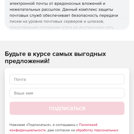
электронной почты от вредоносных вложений и
нежелательных рассылок. Данный комплекс защиты
почтовых служб обеспечивает безопасность передачи
писем на уровне почтовых серверов и шлюзов,
предотвращая попадание угроз во внутреннюю сеть
организации. Программное обеспечение Dr.Web Mail
Security Suite позволяет создать надежный заслон на
входе, оберегая компьютеры сотрудников от заражения
и попыток взлома через электронные письма.
Будьте в курсе самых выгодных
предложений!
Преимущества Dr.Web Mail
Security Suite
Возможность использования в организациях,
требующих повышенного уровня безопасности –
продукт полностью отвечает требованиям
российского законодательства и обладает
сертификатами соответствия ФСТЭК России и ФСБ.
ПОДПИСАТЬСЯ
Большие возможности по установке и тонкой
Нажимая «Подписаться», я соглашаюсь с
Политикой
настройке в зависимости от потребностей компании.
конфиденциальности
, даю согласие на
обработку персональных