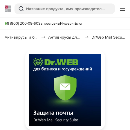
Softline
Поиск
Ме
8 (800) 200-08-60
Запрос цены
Инферит
Блог
Антивирусы и безопасность
Антивирусы для организаций
Dr.Web Mail Security Suite