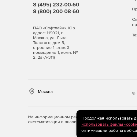
8 (495) 232-00-60
Пр
8 (800) 200-08-60
Виды лицензий
С
п
По числу защищаемых пользователей.
ПАО «Софтлайн». Юр.
адрес: 119021, г.
Те
Москва, ул. Льва
Программный продукт Dr.Web Mail Security Suite
Толстого, дом 5,
строение 1, этаж 3,
Dr.Web Enterprise Security Suite. В последнем 
помещение 1, комн. №
Dr.Web Enterprise Security Suite.
2, 2а (А-311)
Варианты лицензий
Антивирус
Москва
Антивирус + Центр управления
© 
Антивирус + Антиспам
На информационном ресурсе store.softline.ru примен
Продолжая использовать дан
Антивирус + Антиспам + Центр управления
систематизации и анализа сведений, относящихся к 
использовать файлы «cooki
оптимизации работы веб-са
Также Dr.Web Mail SecuritySuite доступен в сост