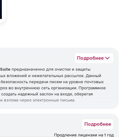
Подробнее
Suite
предназначенно для очистки и защиты
ных вложений и нежелательных рассылок. Данный
 безопасность передачи писем на уровне почтовых
роз во внутреннюю сеть организации. Программное
ет создать надежный заслон на входе, оберегая
к взлома через электронные письма.
Security Suite
Подробнее
, требующих повышенного уровня безопасности –
ссийского законодательства и обладает сертификатами
Продление лицензии на 1 год