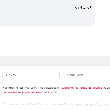
от 4 дней
стных (новейших) упаковщиков и вредоносных
жения (при старте системы).
атного планировщика Windows.
ыке.
 сообщений, в том числе вложенных файлов, «на лету».
вых ящиках пользователей, а также файлов в папках
Нажимая «Подписаться», я соглашаюсь с
Политикой конфиденциальности
, д
получение информационных рассылок
.
го потока, проходящего через сервер MS Exchange.
Этот сайт защищен SmartCaptcha от Yandex Cloud -
Уведомление об условия