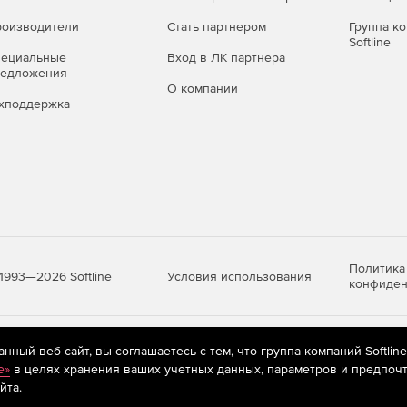
оизводители
Стать партнером
Группа к
Softline
пециальные
Вход в ЛК партнера
редложения
О компании
хподдержка
 можно приобрести отдельно или в составе комплекса
случае дополнительно лицензируется Центр управления
Политика
Условия использования
1993—2026 Softline
конфиден
яются
рекомендательные технологии
(информационные технологии п
ный веб-сайт, вы соглашаетесь с тем, что группа компаний Softlin
предпочтениям пользователей сети «Интернет», находящихся на те
e»
в целях хранения ваших учетных данных, параметров и предпочт
йта.
аве экономичных комплектов Dr.Web для малого и