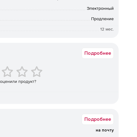
Электронный
 настройке в зависимости от потребностей компании.
Продление
12 мес.
ьной нагрузке на операционную систему, что
 на серверах практически любой конфигурации.
Коммерческая
 (действует с момента установки), который
Подробнее
увеличивает производительность труда сотрудников
спискам, что позволяет как исключать из проверки
эффективность.
 оценили продукт?
то позволяет компании уменьшить объем трафика.
оляет задавать различные параметры для разных групп
о сокращает введение системы антивирусной защиты в
Подробнее
на почту
 работы благодаря функции многопоточной проверки.