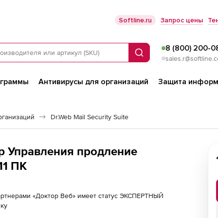
Softline.ru
Запрос цены
Те
8 (800) 200-0
Поиск
sales.r@softline.
ограммы
Антивирусы для организаций
Защита информ
рганизаций
Dr.Web Mail Security Suite
тр Управления продление
11 ПК
партнерами «Доктор Веб» имеет статус ЭКСПЕРТНЫЙ
лку