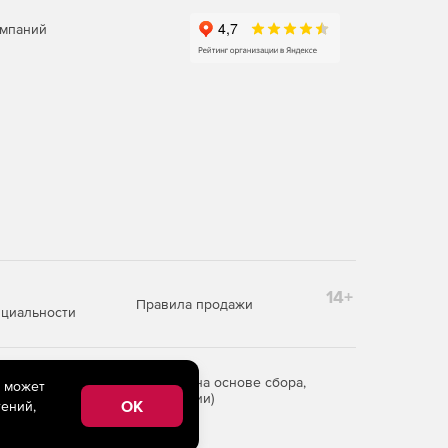
омпаний
14+
Правила продажи
циальности
редоставления информации на основе сбора,
e может
рритории Российской Федерации)
OK
ений,