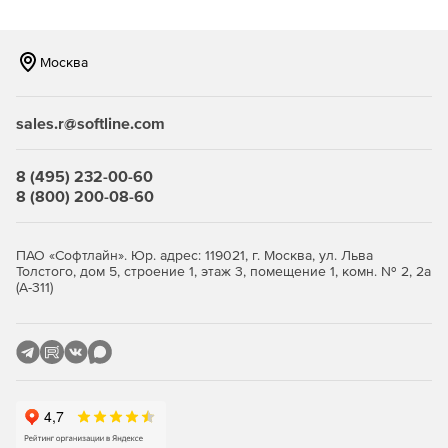
Возможность фильтрации по типам файлов, что
позволяет компании уменьшить объем трафика.
Москва
Наличие механизма группирования, что позволяет
задавать различные параметры для разных групп
sales.r@softline.com
сотрудников, а следовательно – существенно
сокращает введение системы антивирусной защиты в
строй и упрощает сопровождение продукта.
8 (495) 232-00-60
8 (800) 200-08-60
Высокая производительность и стабильность работы
благодаря функции многопоточной проверки.
ПАО «Софтлайн». Юр. адрес: 119021, г. Москва, ул. Льва
Толстого, дом 5, строение 1, этаж 3, помещение 1, комн. № 2, 2а
Уникальные технологии обнаружения неизвестных
(А-311)
(новейших) упаковщиков и вредоносных объектов.
Полностью автоматизированный запуск приложения
(при старте системы).
Удобная система обновлений при помощи штатного
планировщика Windows.