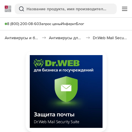
Softline
Поиск
Ме
8 (800) 200-08-60
Запрос цены
Инферит
Блог
Антивирусы и безопасность
Антивирусы для организаций
Dr.Web Mail Security Suite