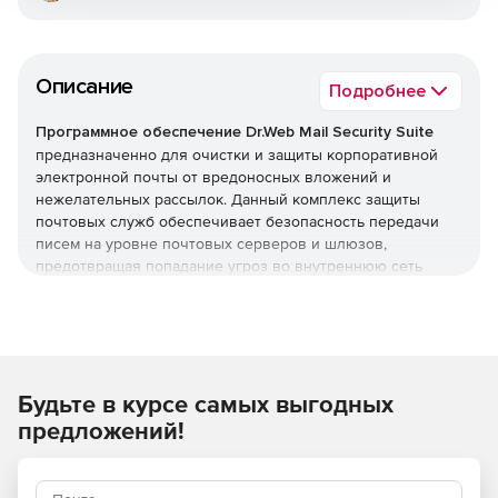
Описание
Подробнее
Программное обеспечение Dr.Web Mail Security Suite
предназначенно для очистки и защиты корпоративной
электронной почты от вредоносных вложений и
нежелательных рассылок. Данный комплекс защиты
почтовых служб обеспечивает безопасность передачи
писем на уровне почтовых серверов и шлюзов,
предотвращая попадание угроз во внутреннюю сеть
организации. Программное обеспечение Dr.Web Mail
Security Suite позволяет создать надежный заслон на
входе, оберегая компьютеры сотрудников от заражения
и попыток взлома через электронные письма.
Преимущества Dr.Web Mail
Будьте в курсе самых выгодных
предложений!
Security Suite
Возможность использования в организациях,