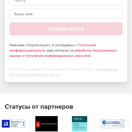
требующих повышенного уровня безопасности –
продукт полностью отвечает требованиям
российского законодательства и обладает
сертификатами соответствия ФСТЭК России и ФСБ.
ПОДПИСАТЬСЯ
Большие возможности по установке и тонкой
настройке в зависимости от потребностей компании.
Нажимая «Подписаться», я соглашаюсь с
Политикой
Высокая скорость сканирования при минимальной
конфиденциальности
, даю согласие на
обработку персональных
нагрузке на операционную систему, что позволяет
данных
и
получение информационных рассылок
.
Dr.Web идеально функционировать на серверах
практически любой конфигурации.
Этот сайт защищен SmartCaptcha от Yandex Cloud -
Уведомление
об условиях обработки данных
Встроенный антиспам, не требующий обучения
(действует с момента установки), который
существенно снижает нагрузку на сервер и
увеличивает производительность труда сотрудников
компании.
Статусы от партнеров
Возможность фильтрации по черным и белым
спискам, что позволяет как исключать из проверки
определенные адреса, так и увеличивать ее
эффективность.