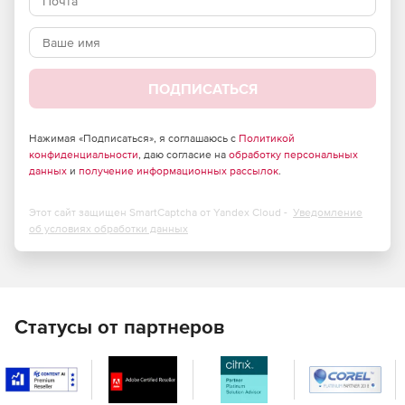
требующих повышенного уровня безопасности –
продукт полностью отвечает требованиям
российского законодательства и обладает
сертификатами соответствия ФСТЭК России и ФСБ.
ПОДПИСАТЬСЯ
Большие возможности по установке и тонкой
настройке в зависимости от потребностей компании.
Нажимая «Подписаться», я соглашаюсь с
Политикой
Высокая скорость сканирования при минимальной
конфиденциальности
, даю согласие на
обработку персональных
нагрузке на операционную систему, что позволяет
данных
и
получение информационных рассылок
.
Dr.Web идеально функционировать на серверах
практически любой конфигурации.
Этот сайт защищен SmartCaptcha от Yandex Cloud -
Уведомление
об условиях обработки данных
Встроенный антиспам, не требующий обучения
(действует с момента установки), который
существенно снижает нагрузку на сервер и
увеличивает производительность труда сотрудников
компании.
Статусы от партнеров
Возможность фильтрации по черным и белым
спискам, что позволяет как исключать из проверки
определенные адреса, так и увеличивать ее
эффективность.