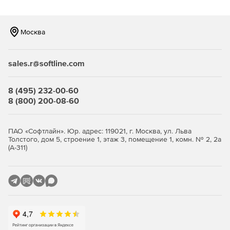
Возможность фильтрации по типам файлов, что
позволяет компании уменьшить объем трафика.
Москва
Наличие механизма группирования, что позволяет
задавать различные параметры для разных групп
sales.r@softline.com
сотрудников, а следовательно – существенно
сокращает введение системы антивирусной защиты в
строй и упрощает сопровождение продукта.
8 (495) 232-00-60
8 (800) 200-08-60
Высокая производительность и стабильность работы
благодаря функции многопоточной проверки.
ПАО «Софтлайн». Юр. адрес: 119021, г. Москва, ул. Льва
Толстого, дом 5, строение 1, этаж 3, помещение 1, комн. № 2, 2а
Уникальные технологии обнаружения неизвестных
(А-311)
(новейших) упаковщиков и вредоносных объектов.
Полностью автоматизированный запуск приложения
(при старте системы).
Удобная система обновлений при помощи штатного
планировщика Windows.