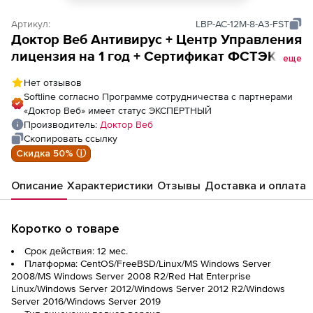
Артикул:
LBP-AC-12M-8-A3-FST
Доктор Веб Антивирус + Центр Управления
лицензия на 1 год + Сертификат ФСТЭК на
еще
1 год + Сертификат ФСТЭК на 8 ПК
Нет отзывов
Softline согласно Программе сотрудничества с партнерами
«Доктор Веб» имеет статус ЭКСПЕРТНЫЙ
Производитель:
Доктор Веб
Скопировать ссылку
Скидка 50% ⓘ
Описание
Характеристики
Отзывы
Доставка и оплата
Коротко о товаре
Срок действия: 12 мес.
Платформа: CentOS/FreeBSD/Linux/MS Windows Server
2008/MS Windows Server 2008 R2/Red Hat Enterprise
Linux/Windows Server 2012/Windows Server 2012 R2/Windows
Server 2016/Windows Server 2019