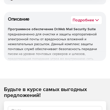
Описание
Подробнее
Программное обеспечение Dr.Web Mail Security Suite
предназначенно для очистки и защиты корпоративной
электронной почты от вредоносных вложений и
нежелательных рассылок. Данный комплекс защиты
почтовых служб обеспечивает безопасность передачи
писем на уровне почтовых серверов и шлюзов,
предотвращая попадание угроз во внутреннюю сеть
организации. Программное обеспечение Dr.Web Mail
Security Suite позволяет создать надежный заслон на
входе, оберегая компьютеры сотрудников от заражения
и попыток взлома через электронные письма.
Преимущества Dr.Web Mail
Будьте в курсе самых выгодных
предложений!
Security Suite
Возможность использования в организациях,