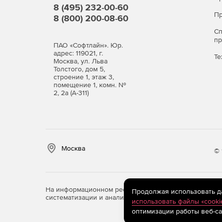
8 (495) 232-00-60
Пр
8 (800) 200-08-60
Виды лицензий
С
п
По числу защищаемых пользователей.
ПАО «Софтлайн». Юр.
адрес: 119021, г.
Те
Москва, ул. Льва
Программный продукт Dr.Web Mail Security Suite
Толстого, дом 5,
строение 1, этаж 3,
Dr.Web Enterprise Security Suite. В последнем 
помещение 1, комн. №
Dr.Web Enterprise Security Suite.
2, 2а (А-311)
Варианты лицензий
Антивирус
Москва
Антивирус + Центр управления
© 
Антивирус + Антиспам
На информационном ресурсе store.softline.ru примен
Продолжая использовать дан
Антивирус + Антиспам + Центр управления
систематизации и анализа сведений, относящихся к 
использовать файлы «cooki
оптимизации работы веб-са
Также Dr.Web Mail SecuritySuite доступен в сост