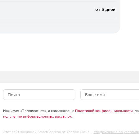
от 5 дней
стных (новейших) упаковщиков и вредоносных
жения (при старте системы).
атного планировщика Windows.
ыке.
 сообщений, в том числе вложенных файлов, «на лету».
вых ящиках пользователей, а также файлов в папках
Нажимая «Подписаться», я соглашаюсь с
Политикой конфиденциальности
, д
получение информационных рассылок
.
го потока, проходящего через сервер MS Exchange.
Этот сайт защищен SmartCaptcha от Yandex Cloud -
Уведомление об условия