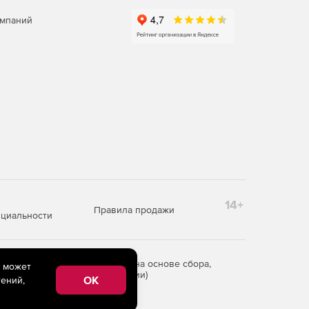
омпаний
14+
Правила продажи
циальности
редоставления информации на основе сбора,
e может
рритории Российской Федерации)
OK
ений,