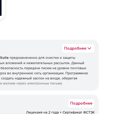
Подробнее
Suite
предназначенно для очистки и защиты
ных вложений и нежелательных рассылок. Данный
 безопасность передачи писем на уровне почтовых
роз во внутреннюю сеть организации. Программное
ет создать надежный заслон на входе, оберегая
к взлома через электронные письма.
Security Suite
Подробнее
, требующих повышенного уровня безопасности –
ссийского законодательства и обладает сертификатами
Лицензия на 2 года + Сертификат ФСТЭК