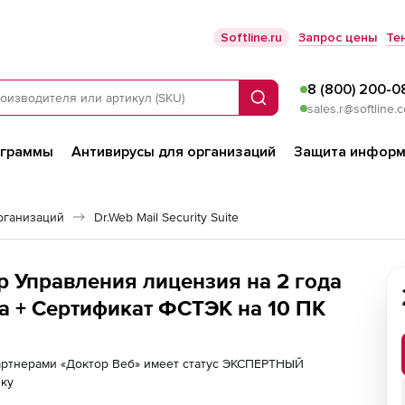
Softline.ru
Запрос цены
Те
8 (800) 200-0
Поиск
sales.r@softline.
ограммы
Антивирусы для организаций
Защита информ
рганизаций
Dr.Web Mail Security Suite
р Управления лицензия на 2 года
а + Сертификат ФСТЭК на 10 ПК
партнерами «Доктор Веб» имеет статус ЭКСПЕРТНЫЙ
лку