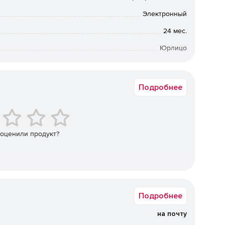
Электронный
 настройке в зависимости от потребностей компании.
24 мес.
Юрлицо
ьной нагрузке на операционную систему, что
 на серверах практически любой конфигурации.
10
 (действует с момента установки), который
Подробнее
увеличивает производительность труда сотрудников
спискам, что позволяет как исключать из проверки
эффективность.
 оценили продукт?
то позволяет компании уменьшить объем трафика.
оляет задавать различные параметры для разных групп
о сокращает введение системы антивирусной защиты в
Подробнее
на почту
 работы благодаря функции многопоточной проверки.