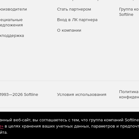
оизводители
Стать партнером
Группа к
Softline
пециальные
Вход в ЛК партнера
редложения
О компании
хподдержка
 можно приобрести отдельно или в составе комплекса
случае дополнительно лицензируется Центр управления
Политика
Условия использования
1993—2026 Softline
конфиден
яются
рекомендательные технологии
(информационные технологии п
ный веб-сайт, вы соглашаетесь с тем, что группа компаний Softlin
предпочтениям пользователей сети «Интернет», находящихся на те
e»
в целях хранения ваших учетных данных, параметров и предпочт
йта.
аве экономичных комплектов Dr.Web для малого и