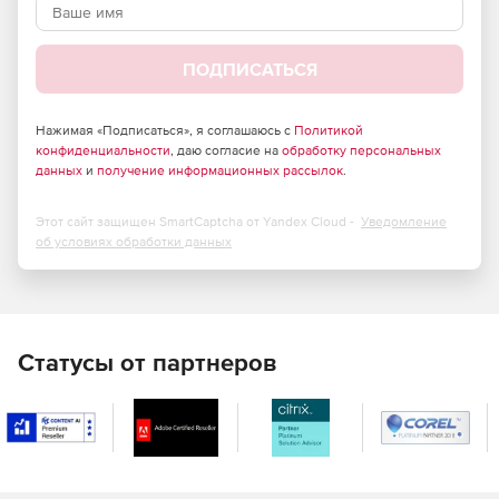
российского законодательства и обладает
сертификатами соответствия ФСТЭК России и ФСБ.
ПОДПИСАТЬСЯ
Большие возможности по установке и тонкой
настройке в зависимости от потребностей компании.
Нажимая «Подписаться», я соглашаюсь с
Политикой
Высокая скорость сканирования при минимальной
конфиденциальности
, даю согласие на
обработку персональных
нагрузке на операционную систему, что позволяет
данных
и
получение информационных рассылок
.
Dr.Web идеально функционировать на серверах
практически любой конфигурации.
Этот сайт защищен SmartCaptcha от Yandex Cloud -
Уведомление
об условиях обработки данных
Встроенный антиспам, не требующий обучения
(действует с момента установки), который
существенно снижает нагрузку на сервер и
увеличивает производительность труда сотрудников
компании.
Статусы от партнеров
Возможность фильтрации по черным и белым
спискам, что позволяет как исключать из проверки
определенные адреса, так и увеличивать ее
эффективность.
Возможность фильтрации по типам файлов, что