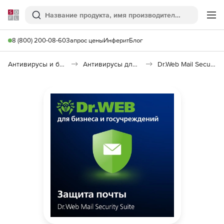
Softline
Поиск
Ме
8 (800) 200-08-60
Запрос цены
Инферит
Блог
Антивирусы и безопасность
Антивирусы для организаций
Dr.Web Mail Security Suite