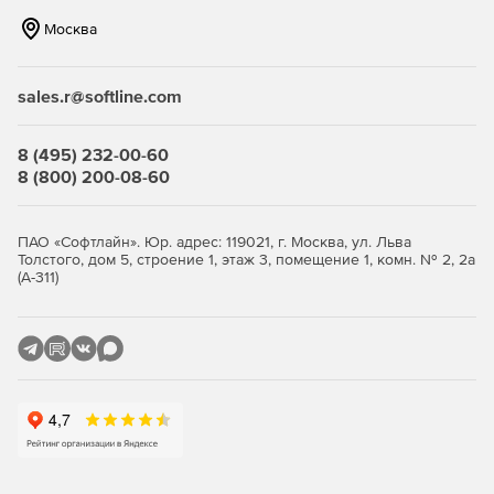
позволяет компании уменьшить объем трафика.
Москва
Наличие механизма группирования, что позволяет
задавать различные параметры для разных групп
sales.r@softline.com
сотрудников, а следовательно – существенно
сокращает введение системы антивирусной защиты в
строй и упрощает сопровождение продукта.
8 (495) 232-00-60
8 (800) 200-08-60
Высокая производительность и стабильность работы
благодаря функции многопоточной проверки.
ПАО «Софтлайн». Юр. адрес: 119021, г. Москва, ул. Льва
Толстого, дом 5, строение 1, этаж 3, помещение 1, комн. № 2, 2а
Уникальные технологии обнаружения неизвестных
(А-311)
(новейших) упаковщиков и вредоносных объектов.
Полностью автоматизированный запуск приложения
(при старте системы).
Удобная система обновлений при помощи штатного
планировщика Windows.
Исчерпывающая документация на русском языке.