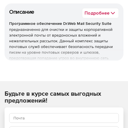
Описание
Подробнее
Программное обеспечение Dr.Web Mail Security Suite
предназначенно для очистки и защиты корпоративной
электронной почты от вредоносных вложений и
нежелательных рассылок. Данный комплекс защиты
почтовых служб обеспечивает безопасность передачи
писем на уровне почтовых серверов и шлюзов,
предотвращая попадание угроз во внутреннюю сеть
организации. Программное обеспечение Dr.Web Mail
Security Suite позволяет создать надежный заслон на
входе, оберегая компьютеры сотрудников от заражения
и попыток взлома через электронные письма.
Преимущества Dr.Web Mail
Будьте в курсе самых выгодных
предложений!
Security Suite
Возможность использования в организациях,
требующих повышенного уровня безопасности –
продукт полностью отвечает требованиям