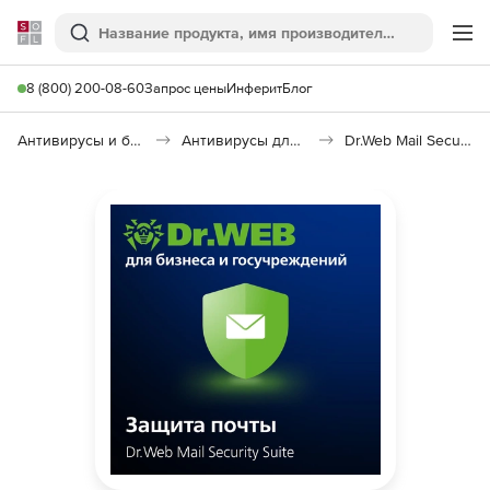
Softline
Поиск
Ме
8 (800) 200-08-60
Запрос цены
Инферит
Блог
Антивирусы и безопасность
Антивирусы для организаций
Dr.Web Mail Security Suite