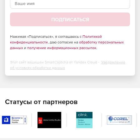
российского законодательства и обладает
сертификатами соответствия ФСТЭК России и ФСБ.
ПОДПИСАТЬСЯ
Большие возможности по установке и тонкой
настройке в зависимости от потребностей компании.
Нажимая «Подписаться», я соглашаюсь с
Политикой
Высокая скорость сканирования при минимальной
конфиденциальности
, даю согласие на
обработку персональных
нагрузке на операционную систему, что позволяет
данных
и
получение информационных рассылок
.
Dr.Web идеально функционировать на серверах
практически любой конфигурации.
Этот сайт защищен SmartCaptcha от Yandex Cloud -
Уведомление
об условиях обработки данных
Встроенный антиспам, не требующий обучения
(действует с момента установки), который
существенно снижает нагрузку на сервер и
увеличивает производительность труда сотрудников
компании.
Статусы от партнеров
Возможность фильтрации по черным и белым
спискам, что позволяет как исключать из проверки
определенные адреса, так и увеличивать ее
эффективность.
Возможность фильтрации по типам файлов, что