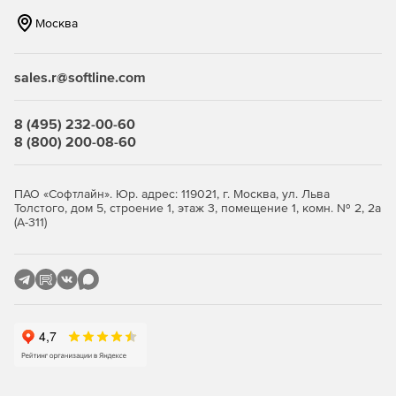
позволяет компании уменьшить объем трафика.
Москва
Наличие механизма группирования, что позволяет
задавать различные параметры для разных групп
sales.r@softline.com
сотрудников, а следовательно – существенно
сокращает введение системы антивирусной защиты в
строй и упрощает сопровождение продукта.
8 (495) 232-00-60
8 (800) 200-08-60
Высокая производительность и стабильность работы
благодаря функции многопоточной проверки.
ПАО «Софтлайн». Юр. адрес: 119021, г. Москва, ул. Льва
Толстого, дом 5, строение 1, этаж 3, помещение 1, комн. № 2, 2а
Уникальные технологии обнаружения неизвестных
(А-311)
(новейших) упаковщиков и вредоносных объектов.
Полностью автоматизированный запуск приложения
(при старте системы).
Удобная система обновлений при помощи штатного
планировщика Windows.
Исчерпывающая документация на русском языке.