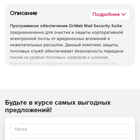
Описание
Подробнее
Программное обеспечение Dr.Web Mail Security Suite
предназначенно для очистки и защиты корпоративной
электронной почты от вредоносных вложений и
нежелательных рассылок. Данный комплекс защиты
почтовых служб обеспечивает безопасность передачи
писем на уровне почтовых серверов и шлюзов,
предотвращая попадание угроз во внутреннюю сеть
организации. Программное обеспечение Dr.Web Mail
Security Suite позволяет создать надежный заслон на
входе, оберегая компьютеры сотрудников от заражения
и попыток взлома через электронные письма.
Преимущества Dr.Web Mail
Будьте в курсе самых выгодных
предложений!
Security Suite
Возможность использования в организациях,
требующих повышенного уровня безопасности –
продукт полностью отвечает требованиям