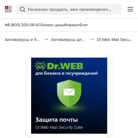
Softline
Поиск
Ме
8 (800) 200-08-60
Запрос цены
Инферит
Блог
Антивирусы и безопасность
Антивирусы для организаций
Dr.Web Mail Security Suite