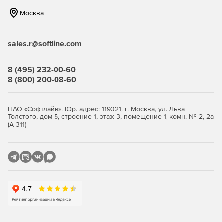
позволяет компании уменьшить объем трафика.
Москва
Наличие механизма группирования, что позволяет
задавать различные параметры для разных групп
sales.r@softline.com
сотрудников, а следовательно – существенно
сокращает введение системы антивирусной защиты в
строй и упрощает сопровождение продукта.
8 (495) 232-00-60
8 (800) 200-08-60
Высокая производительность и стабильность работы
благодаря функции многопоточной проверки.
ПАО «Софтлайн». Юр. адрес: 119021, г. Москва, ул. Льва
Толстого, дом 5, строение 1, этаж 3, помещение 1, комн. № 2, 2а
Уникальные технологии обнаружения неизвестных
(А-311)
(новейших) упаковщиков и вредоносных объектов.
Полностью автоматизированный запуск приложения
(при старте системы).
Удобная система обновлений при помощи штатного
планировщика Windows.
Исчерпывающая документация на русском языке.