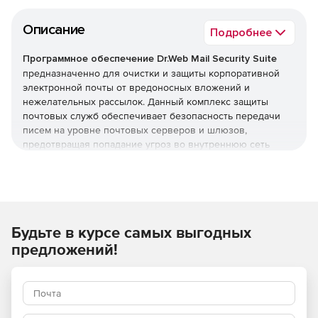
Описание
Подробнее
Программное обеспечение Dr.Web Mail Security Suite
предназначенно для очистки и защиты корпоративной
электронной почты от вредоносных вложений и
нежелательных рассылок. Данный комплекс защиты
почтовых служб обеспечивает безопасность передачи
писем на уровне почтовых серверов и шлюзов,
предотвращая попадание угроз во внутреннюю сеть
организации. Программное обеспечение Dr.Web Mail
Security Suite позволяет создать надежный заслон на
входе, оберегая компьютеры сотрудников от заражения
и попыток взлома через электронные письма.
Преимущества Dr.Web Mail
Будьте в курсе самых выгодных
предложений!
Security Suite
Возможность использования в организациях,
требующих повышенного уровня безопасности –
продукт полностью отвечает требованиям