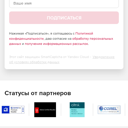
российского законодательства и обладает
сертификатами соответствия ФСТЭК России и ФСБ.
ПОДПИСАТЬСЯ
Большие возможности по установке и тонкой
настройке в зависимости от потребностей компании.
Нажимая «Подписаться», я соглашаюсь с
Политикой
Высокая скорость сканирования при минимальной
конфиденциальности
, даю согласие на
обработку персональных
нагрузке на операционную систему, что позволяет
данных
и
получение информационных рассылок
.
Dr.Web идеально функционировать на серверах
практически любой конфигурации.
Этот сайт защищен SmartCaptcha от Yandex Cloud -
Уведомление
об условиях обработки данных
Встроенный антиспам, не требующий обучения
(действует с момента установки), который
существенно снижает нагрузку на сервер и
увеличивает производительность труда сотрудников
компании.
Статусы от партнеров
Возможность фильтрации по черным и белым
спискам, что позволяет как исключать из проверки
определенные адреса, так и увеличивать ее
эффективность.
Возможность фильтрации по типам файлов, что