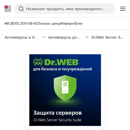
Softline
Поиск
Ме
8 (800) 200-08-60
Запрос цены
Инферит
Блог
Антивирусы и безопасность
Антивирусы для организаций
Dr.Web Server Security Suite Base Price