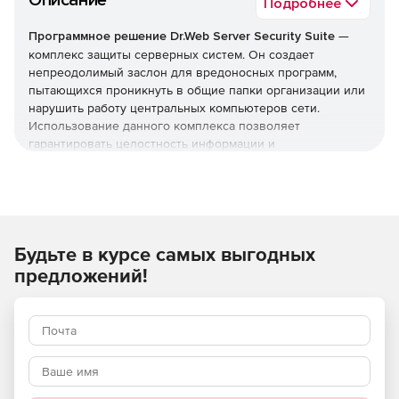
Описание
Подробнее
Программное решение Dr.Web Server Security Suite
—
комплекс защиты серверных систем. Он создает
непреодолимый заслон для вредоносных программ,
пытающихся проникнуть в общие папки организации или
нарушить работу центральных компьютеров сети.
Использование данного комплекса позволяет
гарантировать целостность информации и
бесперебойную работу ваших программных служб.
Внимание! Цены действуют для всех ЮЛ со
следующими ОКВЭД:
Будьте в курсе самых выгодных
05 Добыча угля
предложений!
06 Добыча нефти и природного газа
08.99.31 Добыча драгоценных и полудрагоценных
камней, кроме алмазов
08.99.32 Добыча алмазов