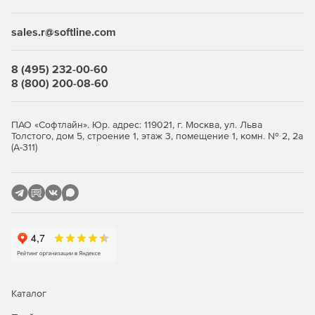
финансовых услуг и страхования
sales.r@softline.com
Для ЮЛ с любыми другими ОКВЭД подойдет
лицензия
.
Преимущества
8 (495) 232-00-60
8 (800) 200-08-60
Возможность использования в организациях,
требующих повышенного уровня безопасности –
продукт полностью отвечает требованиям
ПАО «Софтлайн». Юр. адрес: 119021, г. Москва, ул. Льва
Толстого, дом 5, строение 1, этаж 3, помещение 1, комн. № 2, 2а
российского законодательства и обладает
(А-311)
сертификатами соответствия ФСТЭК России и ФСБ.
Высокая производительность.
Устойчивая работа в условиях минимальной
максимальной загрузки без существенного снижения
производительности файлового сервера.
Высокая скорость сканирования при минимальной
нагрузке на операционную систему, что позволяет
Dr.Web идеально функционировать на серверах
Каталог
практически любой конфигурации.