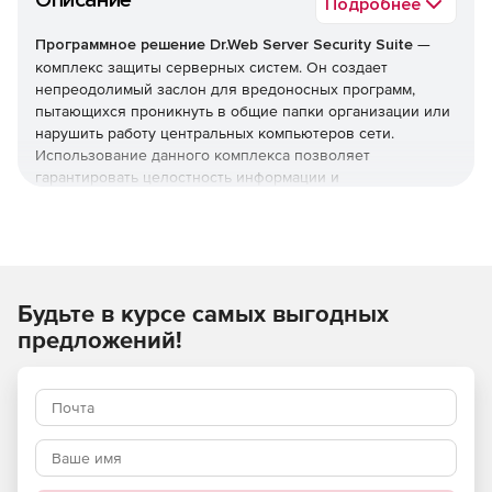
Описание
Подробнее
Программное решение Dr.Web Server Security Suite
—
комплекс защиты серверных систем. Он создает
непреодолимый заслон для вредоносных программ,
пытающихся проникнуть в общие папки организации или
нарушить работу центральных компьютеров сети.
Использование данного комплекса позволяет
гарантировать целостность информации и
бесперебойную работу ваших программных служб.
Внимание! Цены действуют для всех ЮЛ со
следующими ОКВЭД:
Будьте в курсе самых выгодных
05 Добыча угля
предложений!
06 Добыча нефти и природного газа
08.99.31 Добыча драгоценных и полудрагоценных
камней, кроме алмазов
08.99.32 Добыча алмазов