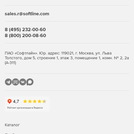
финансовых услуг и страхования
sales.r@softline.com
Для ЮЛ с любыми другими ОКВЭД подойдет
лицензия
.
Преимущества
8 (495) 232-00-60
8 (800) 200-08-60
Возможность использования в организациях,
требующих повышенного уровня безопасности –
продукт полностью отвечает требованиям
ПАО «Софтлайн». Юр. адрес: 119021, г. Москва, ул. Льва
Толстого, дом 5, строение 1, этаж 3, помещение 1, комн. № 2, 2а
российского законодательства и обладает
(А-311)
сертификатами соответствия ФСТЭК России и ФСБ.
Высокая производительность.
Устойчивая работа в условиях минимальной
максимальной загрузки без существенного снижения
производительности файлового сервера.
Высокая скорость сканирования при минимальной
нагрузке на операционную систему, что позволяет
Dr.Web идеально функционировать на серверах
Каталог
практически любой конфигурации.