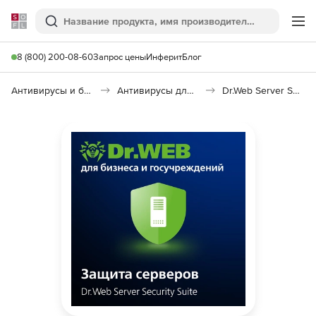
Softline
Поиск
Ме
8 (800) 200-08-60
Запрос цены
Инферит
Блог
Антивирусы и безопасность
Антивирусы для организаций
Dr.Web Server Security Suite Base Price