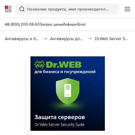
Softline
Поиск
Ме
8 (800) 200-08-60
Запрос цены
Инферит
Блог
Антивирусы и безопасность
Антивирусы для организаций
Dr.Web Server Security Suite Base Price