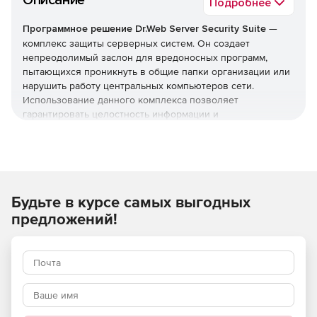
Описание
Подробнее
Программное решение Dr.Web Server Security Suite
—
комплекс защиты серверных систем. Он создает
непреодолимый заслон для вредоносных программ,
пытающихся проникнуть в общие папки организации или
нарушить работу центральных компьютеров сети.
Использование данного комплекса позволяет
гарантировать целостность информации и
бесперебойную работу ваших программных служб.
Внимание! Цены действуют для всех ЮЛ со
следующими ОКВЭД:
Будьте в курсе самых выгодных
05 Добыча угля
предложений!
06 Добыча нефти и природного газа
08.99.31 Добыча драгоценных и полудрагоценных
камней, кроме алмазов
08.99.32 Добыча алмазов