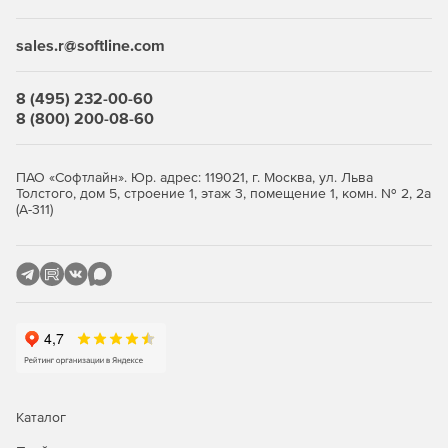
финансовых услуг и страхования
sales.r@softline.com
Для ЮЛ с любыми другими ОКВЭД подойдет
лицензия
.
Преимущества
8 (495) 232-00-60
8 (800) 200-08-60
Возможность использования в организациях,
требующих повышенного уровня безопасности –
продукт полностью отвечает требованиям
ПАО «Софтлайн». Юр. адрес: 119021, г. Москва, ул. Льва
Толстого, дом 5, строение 1, этаж 3, помещение 1, комн. № 2, 2а
российского законодательства и обладает
(А-311)
сертификатами соответствия ФСТЭК России и ФСБ.
Высокая производительность.
Устойчивая работа в условиях минимальной
максимальной загрузки без существенного снижения
производительности файлового сервера.
Высокая скорость сканирования при минимальной
нагрузке на операционную систему, что позволяет
Dr.Web идеально функционировать на серверах
Каталог
практически любой конфигурации.