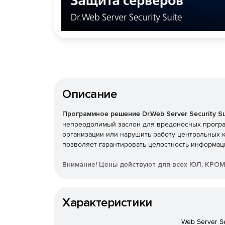
Описание
Программное решение Dr.Web Server Security Su
непреодолимый заслон для вредоносных програ
организации или нарушить работу центральных 
позволяет гарантировать целостность информац
Внимание! Цены действуют для всех ЮЛ, КРО
05 Добыча угля
Характеристики
06 Добыча нефти и природного газа
08.99.31 Добыча драгоценных и полудрагоце
Web Server S