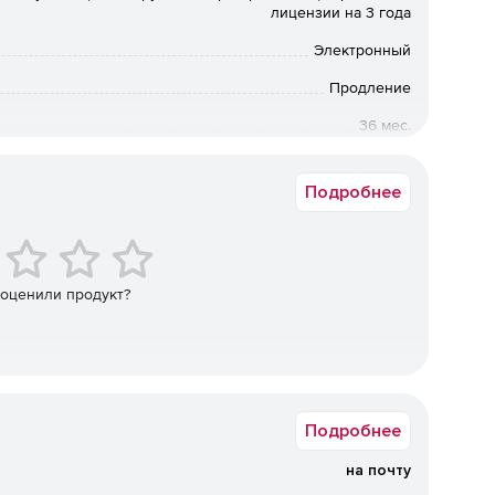
лицензии на 3 года
.07)
Электронный
Продление
36 мес.
рта
Коммерческая
итками, включая пиво и пищевой этиловый спирт
Подробнее
и
вых услуг, кроме услуг по страхованию и пенсионному
 оценили продукт?
ость негосударственных пенсионных фондов, кроме
инансовых услуг и страхования
ензия
.
Подробнее
на почту