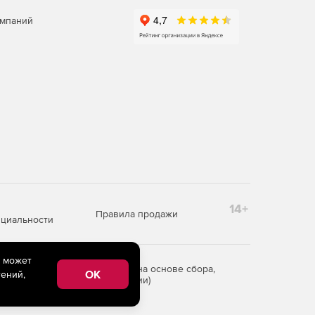
омпаний
14+
Правила продажи
циальности
e может
редоставления информации на основе сбора,
OK
ений,
рритории Российской Федерации)