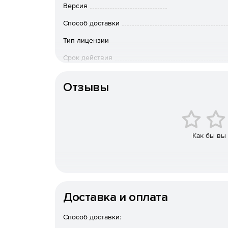
Версия
08.99.32 Добыча алмазов
11 Производство напитков (за исключением 11
Способ доставки
12 Производство табачных изделий
Тип лицензии
19 Производство кокса и нефтепродуктов
Срок действия
49.5 Деятельность трубопроводного транспо
Тип организации
46.34.2 Торговля оптовая алкогольными нап
Отзывы
46.35 Торговля оптовая табачными изделиям
64 Деятельность по предоставлению финансо
обеспечению
Как бы вы
65 Страхование, перестрахование, деятельн
обязательного социального обеспечения
66 Деятельность вспомогательная в сфере ф
Для ЮЛ с ОКВЭД из списка выше подойдет
лиц
Доставка и оплата
Преимущества
Способ доставки: