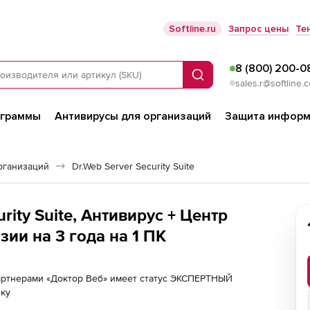
Softline.ru
Запрос цены
Те
8 (800) 200-0
Поиск
sales.r@softline.
ограммы
Антивирусы для организаций
Защита информ
рганизаций
Dr.Web Server Security Suite
rity Suite, Антивирус + Центр
ии на 3 года на 1 ПК
партнерами «Доктор Веб» имеет статус ЭКСПЕРТНЫЙ
лку