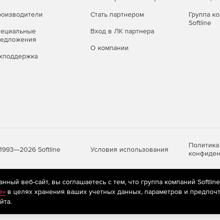
о изменения для всех своих объектов, в том числе,
оизводители
Стать партнером
Группа к
й и прочего.
Softline
пециальные
Вход в ЛК партнера
ve Directory (в составе лицензии Центр управления +
редложения
О компании
хподдержка
ез сценарий автоматического запуска при входе в
ионной системы.
ля, операционной системы или какой-либо программы к
Политика
Условия использования
1993—2026 Softline
ую, автоматически, по заранее составленному
конфиден
через системный планировщик.
ный веб-сайт, вы соглашаетесь с тем, что группа компаний Softlin
из модулей.
яются
рекомендательные технологии
(информационные технологии п
e»
в целях хранения ваших учетных данных, параметров и предпочт
предпочтениям пользователей сети «Интернет», находящихся на те
йта.
дулей.