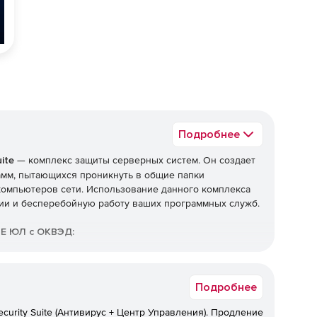
Подробнее
ite
— комплекс защиты серверных систем. Он создает
мм, пытающихся проникнуть в общие папки
компьютеров сети. Использование данного комплекса
ии и бесперебойную работу ваших программных служб.
МЕ ЮЛ с ОКВЭД:
Подробнее
нных камней, кроме алмазов
ecurity Suite (Антивирус + Центр Управления). Продление