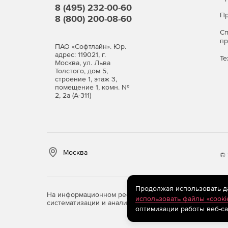
Защита от вредоносных программ и случайног
8 (495) 232-00-60
Пр
критических файлов, процессов, окон, ключе
8 (800) 200-08-60
С
Удаленная установка с помощью политик Acti
п
ПАО «Софтлайн». Юр.
Dr.Web Server Security Suite).
адрес: 119021, г.
Те
Москва, ул. Льва
Толстого, дом 5,
Централизованная установка антивируса чер
строение 1, этаж 3,
систему (Login Script).
помещение 1, комн. №
2, 2а (А-311)
Автоматический запуск при загрузке операц
Запуск проверки при обращении пользовате
любому объекту, подлежащему проверке.
Москва
© 
Запуск сканера и утилиты обновления вручн
расписанию, стандартными средствами ОС, 
Продолжая использовать дан
Быстрое отключение и подключение любого 
На информационном ресурсе store.softline.ru примен
использовать файлы «cooki
систематизации и анализа сведений, относящихся к 
оптимизации работы веб-са
Возможность гибкой настройки отдельных мо