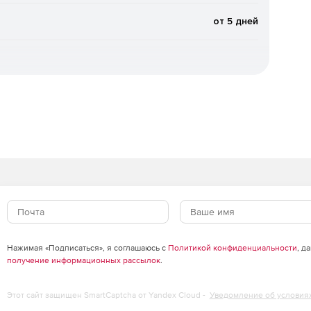
, требующих повышенного уровня безопасности –
ссийского законодательства и обладает сертификатами
от 5 дней
максимальной загрузки без существенного снижения
ьной нагрузке на операционную систему, что
 на серверах практически любой конфигурации.
ическом режиме.
 систему сервера благодаря уникальной технологии
на чтение».
Нажимая «Подписаться», я соглашаюсь с
Политикой конфиденциальности
, д
тройки – выбор объектов проверки, действий с
получение информационных рассылок
.
ыми файлами.
Этот сайт защищен SmartCaptcha от Yandex Cloud -
Уведомление об условия