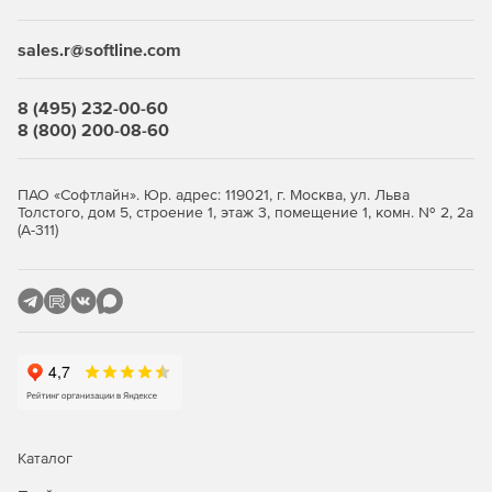
финансовых услуг и страхования
sales.r@softline.com
Для ЮЛ с любыми другими ОКВЭД подойдет
лицензия
.
Преимущества
8 (495) 232-00-60
8 (800) 200-08-60
Возможность использования в организациях,
требующих повышенного уровня безопасности –
продукт полностью отвечает требованиям
ПАО «Софтлайн». Юр. адрес: 119021, г. Москва, ул. Льва
Толстого, дом 5, строение 1, этаж 3, помещение 1, комн. № 2, 2а
российского законодательства и обладает
(А-311)
сертификатами соответствия ФСТЭК России и ФСБ.
Высокая производительность.
Устойчивая работа в условиях минимальной
максимальной загрузки без существенного снижения
производительности файлового сервера.
Высокая скорость сканирования при минимальной
нагрузке на операционную систему, что позволяет
Dr.Web идеально функционировать на серверах
Каталог
практически любой конфигурации.