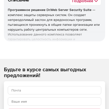
Описание
Подробнее
Программное решение Dr.Web Server Security Suite
—
комплекс защиты серверных систем. Он создает
непреодолимый заслон для вредоносных программ,
пытающихся проникнуть в общие папки организации или
нарушить работу центральных компьютеров сети.
Использование данного комплекса позволяет
гарантировать целостность информации и
бесперебойную работу ваших программных служб.
Внимание! Цены действуют для всех ЮЛ со
следующими ОКВЭД:
Будьте в курсе самых выгодных
05 Добыча угля
предложений!
06 Добыча нефти и природного газа
08.99.31 Добыча драгоценных и полудрагоценных
камней, кроме алмазов
08.99.32 Добыча алмазов