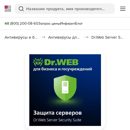
Softline
Поиск
Ме
8 (800) 200-08-60
Запрос цены
Инферит
Блог
Антивирусы и безопасность
Антивирусы для организаций
Dr.Web Server Security Suite Base Price