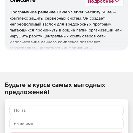
Описание
Подробнее
Программное решение Dr.Web Server Security Suite
—
комплекс защиты серверных систем. Он создает
непреодолимый заслон для вредоносных программ,
пытающихся проникнуть в общие папки организации или
нарушить работу центральных компьютеров сети.
Использование данного комплекса позволяет
гарантировать целостность информации и
бесперебойную работу ваших программных служб.
Внимание! Цены действуют для всех ЮЛ со
следующими ОКВЭД:
Будьте в курсе самых выгодных
05 Добыча угля
предложений!
06 Добыча нефти и природного газа
08.99.31 Добыча драгоценных и полудрагоценных
камней, кроме алмазов
08.99.32 Добыча алмазов