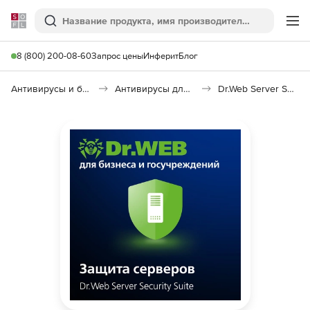
Softline
Поиск
Ме
8 (800) 200-08-60
Запрос цены
Инферит
Блог
Антивирусы и безопасность
Антивирусы для организаций
Dr.Web Server Security Suite Base Price