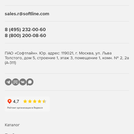
финансовых услуг и страхования
sales.r@softline.com
Для ЮЛ с любыми другими ОКВЭД подойдет
лицензия
.
Преимущества
8 (495) 232-00-60
8 (800) 200-08-60
Возможность использования в организациях,
требующих повышенного уровня безопасности –
продукт полностью отвечает требованиям
ПАО «Софтлайн». Юр. адрес: 119021, г. Москва, ул. Льва
Толстого, дом 5, строение 1, этаж 3, помещение 1, комн. № 2, 2а
российского законодательства и обладает
(А-311)
сертификатами соответствия ФСТЭК России и ФСБ.
Высокая производительность.
Устойчивая работа в условиях минимальной
максимальной загрузки без существенного снижения
производительности файлового сервера.
Высокая скорость сканирования при минимальной
нагрузке на операционную систему, что позволяет
Dr.Web идеально функционировать на серверах
Каталог
практически любой конфигурации.