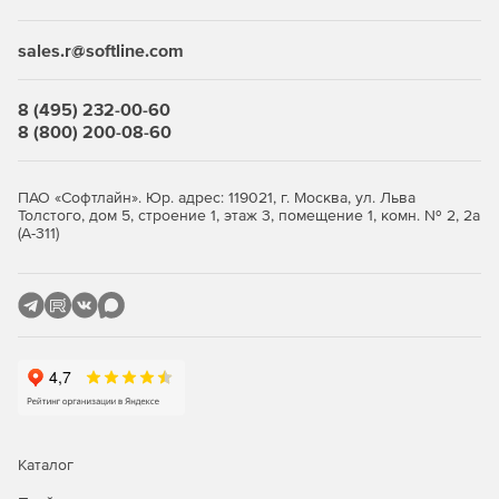
финансовых услуг и страхования
sales.r@softline.com
Для ЮЛ с любыми другими ОКВЭД подойдет
лицензия
.
Преимущества
8 (495) 232-00-60
8 (800) 200-08-60
Возможность использования в организациях,
требующих повышенного уровня безопасности –
продукт полностью отвечает требованиям
ПАО «Софтлайн». Юр. адрес: 119021, г. Москва, ул. Льва
Толстого, дом 5, строение 1, этаж 3, помещение 1, комн. № 2, 2а
российского законодательства и обладает
(А-311)
сертификатами соответствия ФСТЭК России и ФСБ.
Высокая производительность.
Устойчивая работа в условиях минимальной
максимальной загрузки без существенного снижения
производительности файлового сервера.
Высокая скорость сканирования при минимальной
нагрузке на операционную систему, что позволяет
Dr.Web идеально функционировать на серверах
Каталог
практически любой конфигурации.