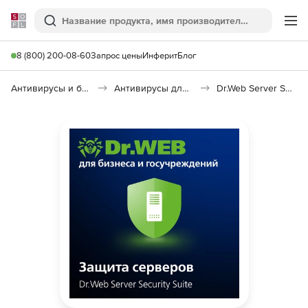
Softline
Поиск
Ме
8 (800) 200-08-60
Запрос цены
Инферит
Блог
Антивирусы и безопасность
Антивирусы для организаций
Dr.Web Server Security Suite Base Price