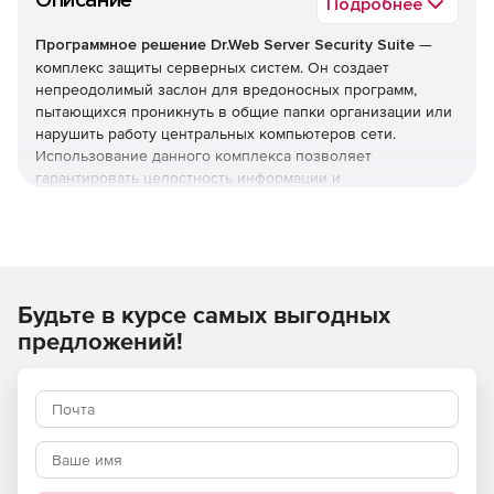
Описание
Подробнее
Программное решение Dr.Web Server Security Suite
—
комплекс защиты серверных систем. Он создает
непреодолимый заслон для вредоносных программ,
пытающихся проникнуть в общие папки организации или
нарушить работу центральных компьютеров сети.
Использование данного комплекса позволяет
гарантировать целостность информации и
бесперебойную работу ваших программных служб.
Внимание! Цены действуют для всех ЮЛ со
следующими ОКВЭД:
Будьте в курсе самых выгодных
05 Добыча угля
предложений!
06 Добыча нефти и природного газа
08.99.31 Добыча драгоценных и полудрагоценных
камней, кроме алмазов
08.99.32 Добыча алмазов