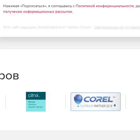
Нажимая «Подписаться», я соглашаюсь с
Политикой конфиденциальности
, д
ицензия
.
получение информационных рассылок
.
Этот сайт защищен SmartCaptcha от Yandex Cloud -
Уведомление об условия
, требующих повышенного уровня безопасности –
ссийского законодательства и обладает сертификатами
еров
максимальной загрузки без существенного снижения
ьной нагрузке на операционную систему, что
 на серверах практически любой конфигурации.
ическом режиме.
 систему сервера благодаря уникальной технологии
на чтение».