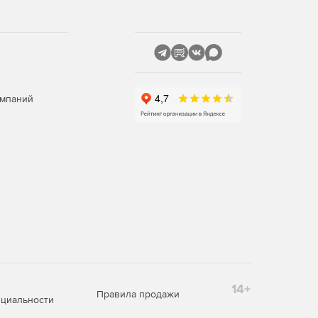
омпаний
14+
Правила продажи
циальности