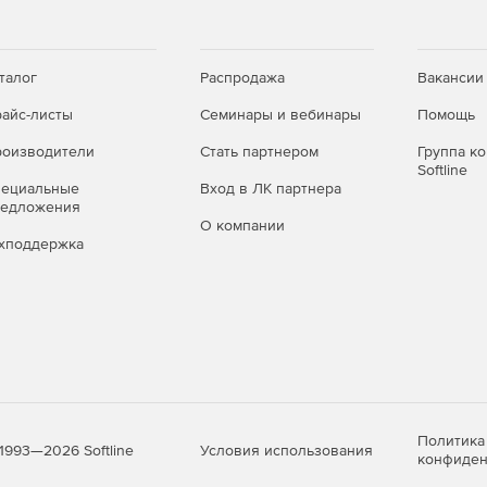
тройки – выбор объектов проверки, действий с
ыми файлами.
талог
Распродажа
Вакансии
айс-листы
Семинары и вебинары
Помощь
оизводители
Стать партнером
Группа к
с настройками по умолчанию).
Softline
пециальные
Вход в ЛК партнера
необходимой администратору степенью детализации.
редложения
О компании
хподдержка
максимальной загрузки без существенного снижения
 систему сервера благодаря уникальной технологии
на чтение».
Политика
ля, операционной системы или какой-либо программы к
Условия использования
1993—2026 Softline
конфиден