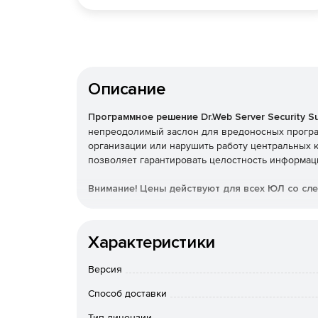
Описание
Программное решение Dr.Web Server Security Su
непреодолимый заслон для вредоносных програ
организации или нарушить работу центральных 
позволяет гарантировать целостность информац
Внимание! Цены действуют для всех ЮЛ со с
05 Добыча угля
Характеристики
06 Добыча нефти и природного газа
Версия
08.99.31 Добыча драгоценных и полудрагоце
Способ доставки
08.99.32 Добыча алмазов
Тип лицензии