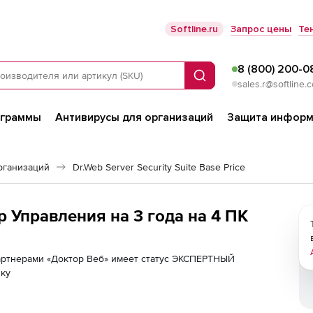
Softline.ru
Запрос цены
Те
8 (800) 200-0
Поиск
sales.r@softline.
ограммы
Антивирусы для организаций
Защита информ
рганизаций
Dr.Web Server Security Suite Base Price
р Управления на 3 года на 4 ПК
партнерами «Доктор Веб» имеет статус ЭКСПЕРТНЫЙ
лку