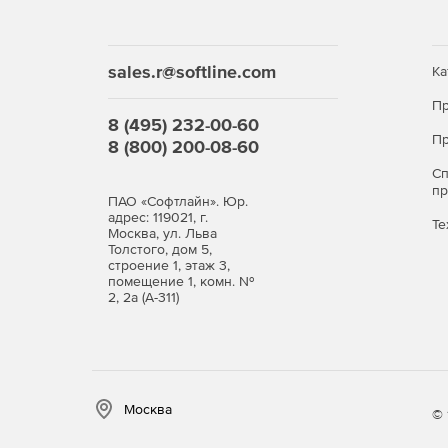
Гибкая клиентоориентированная система нас
обнаруженными вирусами или подозрительн
sales.r@softline.com
Ка
Простота установки и администрирования.
Пр
8 (495) 232-00-60
Пр
Полноценная защита сразу после установки (
8 (800) 200-08-60
С
Прозрачность – подробные файлы отчета с 
п
ПАО «Софтлайн». Юр.
адрес: 119021, г.
Те
Москва, ул. Льва
Ключевые функции
Толстого, дом 5,
строение 1, этаж 3,
Устойчивая работа в условиях минимальной 
помещение 1, комн. №
2, 2а (А-311)
производительности файлового сервера.
Гибкое распределение нагрузки на файловую
отложенной проверки файлов, открываемых «
Запуск проверки при обращении пользовате
Москва
© 
любому объекту, подлежащему проверке.