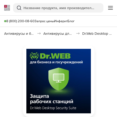
Softline
Поиск
Ме
8 (800) 200-08-60
Запрос цены
Инферит
Блог
Антивирусы и безопасность
Антивирусы для организаций
Dr.Web Desktop Security Suite