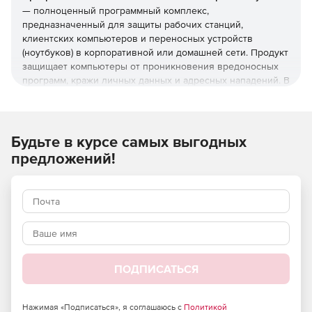
— полноценный программный комплекс,
предназначенный для защиты рабочих станций,
клиентских компьютеров и переносных устройств
(ноутбуков) в корпоративной или домашней сети. Продукт
защищает компьютеры от проникновения вредоносных
программ, кражи личных данных и адресных нападений. В
отличие от узкоспециализированных решений, этот
комплекс обеспечивает круговую оборону вашего
компьютера. Он не просто ищет известные вирусы, а
создает безопасную среду для работы, общения и
Будьте в курсе самых выгодных
проведения платежей.
предложений!
Преимущества Dr.Web Desktop
Security Suite
Наличие сертификатов
Dr.Web Desktop Security Suite имеет сертификаты
соответствия ФСТЭК России и ФСБ. Это означает, что
ПОДПИСАТЬСЯ
продукт можно использовать в организациях, требующих
повышенного уровня безопасности. Dr.Web Desktop
Нажимая «Подписаться», я соглашаюсь с
Политикой
Security Suite полностью соответствует требованиям