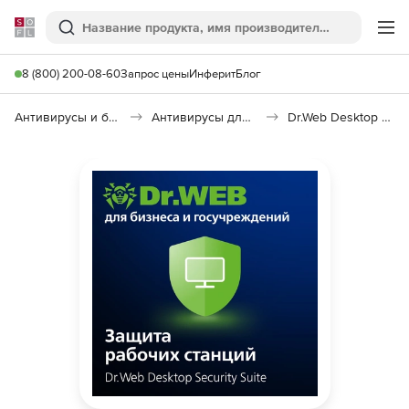
Softline
Поиск
Ме
8 (800) 200-08-60
Запрос цены
Инферит
Блог
Антивирусы и безопасность
Антивирусы для организаций
Dr.Web Desktop Security Suite