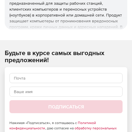
предназначенный для защиты рабочих станций,
клиентских компьютеров и переносных устройств
(ноутбуков) в корпоративной или домашней сети. Продукт
защищает компьютеры от проникновения вредоносных
программ, кражи личных данных и адресных нападений. В
отличие от узкоспециализированных решений, этот
комплекс обеспечивает круговую оборону вашего
компьютера. Он не просто ищет известные вирусы, а
создает безопасную среду для работы, общения и
Будьте в курсе самых выгодных
проведения платежей.
предложений!
Преимущества Dr.Web Desktop
Security Suite
Наличие сертификатов
Dr.Web Desktop Security Suite имеет сертификаты
соответствия ФСТЭК России и ФСБ. Это означает, что
ПОДПИСАТЬСЯ
продукт можно использовать в организациях, требующих
повышенного уровня безопасности. Dr.Web Desktop
Нажимая «Подписаться», я соглашаюсь с
Политикой
Security Suite полностью соответствует требованиям
конфиденциальности
, даю согласие на
обработку персональных
закона о защите персональных данных, предъявляемым к