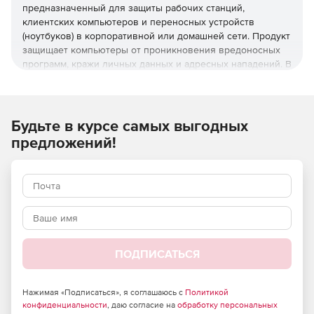
предназначенный для защиты рабочих станций,
клиентских компьютеров и переносных устройств
(ноутбуков) в корпоративной или домашней сети. Продукт
защищает компьютеры от проникновения вредоносных
программ, кражи личных данных и адресных нападений. В
отличие от узкоспециализированных решений, этот
комплекс обеспечивает круговую оборону вашего
компьютера. Он не просто ищет известные вирусы, а
создает безопасную среду для работы, общения и
Будьте в курсе самых выгодных
проведения платежей.
предложений!
Преимущества Dr.Web Desktop
Security Suite
Наличие сертификатов
Dr.Web Desktop Security Suite имеет сертификаты
соответствия ФСТЭК России и ФСБ. Это означает, что
ПОДПИСАТЬСЯ
продукт можно использовать в организациях, требующих
повышенного уровня безопасности. Dr.Web Desktop
Нажимая «Подписаться», я соглашаюсь с
Политикой
Security Suite полностью соответствует требованиям
конфиденциальности
, даю согласие на
обработку персональных
закона о защите персональных данных, предъявляемым к