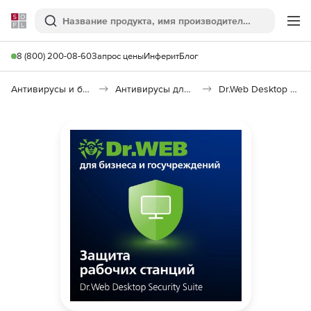
Softline
Поиск
Ме
8 (800) 200-08-60
Запрос цены
Инферит
Блог
Антивирусы и безопасность
Антивирусы для организаций
Dr.Web Desktop Security Suite