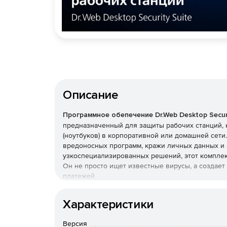
Описание
Программное обепечение Dr.Web Desktop Securi
предназначенный для защиты рабочих станций, 
(ноутбуков) в корпоративной или домашней сет
вредоносных программ, кражи личных данных и 
узкоспециализированных решений, этот комплек
Он не просто ищет известные вирусы, а создае
платежей.
Преимущества Dr.Web Desk
Характеристики
Наличие сертификатов
Версия