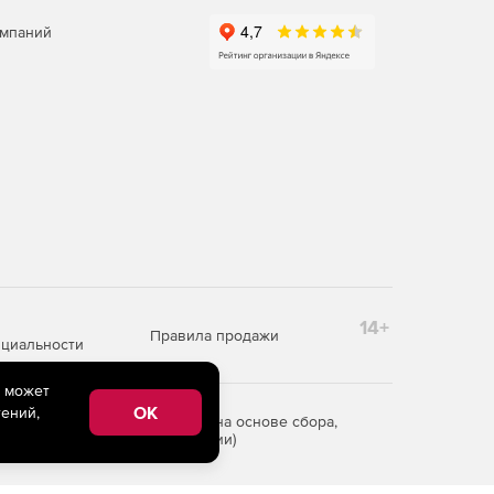
омпаний
14+
Правила продажи
циальности
e может
OK
ений,
редоставления информации на основе сбора,
рритории Российской Федерации)