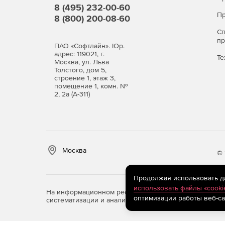
Обширные базы для детектирования шпионск
8 (495) 232-00-60
хакерских утилит и программ-шуток.
Пр
8 (800) 200-08-60
С
Защита в режиме реальног
п
ПАО «Софтлайн». Юр.
SpIDerGuard®)
адрес: 119021, г.
Те
Москва, ул. Льва
Толстого, дом 5,
Постоянный мониторинг здоровья компьютер
строение 1, этаж 3,
помещение 1, комн. №
носителях.
2, 2а (А-311)
Высокая устойчивость файлового монитора к
Надежная защита системы от вирусов, испо
маскировать свое присутствие в зараженной
Москва
© 
Обезвреживание наиболее сложных скрытых
замаскированных объектов Dr.Web Shield™.
Продолжая использовать дан
использовать файлы «cooki
На информационном ресурсе store.softline.ru примен
Чистая почта без вирусов (п
оптимизации работы веб-са
систематизации и анализа сведений, относящихся к 
Мгновенная проверка почтовых сообщений п