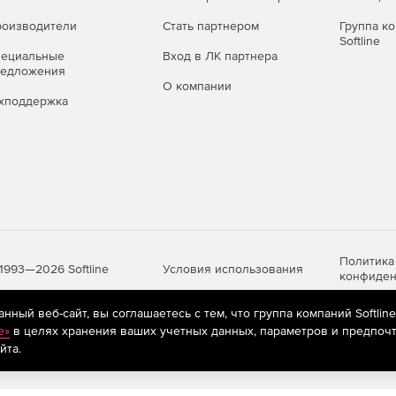
ого, потенциально опасного и рекламного ПО,
оизводители
Стать партнером
Группа к
Softline
пециальные
Вход в ЛК партнера
о времени (файловый монитор
редложения
О компании
хподдержка
а – перехват «на лету» обращений к файлам на любых
 попыткам вредоносных программ помешать его работе.
льзующих методы скрытого управления и умеющих
 среде.
Политика
Условия использования
1993—2026 Softline
конфиден
 угроз благодаря фирменной технологии обнаружения
ный веб-сайт, вы соглашаетесь с тем, что группа компаний Softlin
e»
в целях хранения ваших учетных данных, параметров и предпочт
яются
рекомендательные технологии
(информационные технологии п
очтовый монитор SpIDer Mail®)
йта.
предпочтениям пользователей сети «Интернет», находящихся на те
ри их передаче по сетевым правилам связи