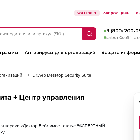
Softline.ru
Запрос цены
Те
8 (800) 200-0
Поиск
sales.r@softline.
ограммы
Антивирусы для организаций
Защита информ
рганизаций
Dr.Web Desktop Security Suite
ита + Центр управления
партнерами «Доктор Веб» имеет статус ЭКСПЕРТНЫЙ
лку