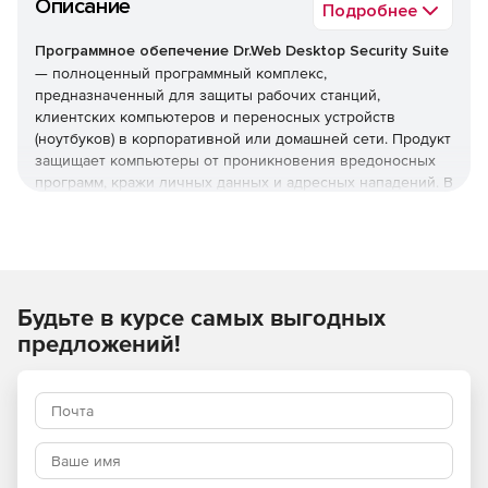
Описание
Подробнее
Программное обепечение Dr.Web Desktop Security Suite
— полноценный программный комплекс,
предназначенный для защиты рабочих станций,
клиентских компьютеров и переносных устройств
(ноутбуков) в корпоративной или домашней сети. Продукт
защищает компьютеры от проникновения вредоносных
программ, кражи личных данных и адресных нападений. В
отличие от узкоспециализированных решений, этот
комплекс обеспечивает круговую оборону вашего
компьютера. Он не просто ищет известные вирусы, а
создает безопасную среду для работы, общения и
проведения платежей.
Будьте в курсе самых выгодных
Преимущества Dr.Web Desktop
предложений!
Security Suite
Наличие сертификатов
Dr.Web Desktop Security Suite имеет сертификаты
соответствия ФСТЭК России и ФСБ. Это означает, что