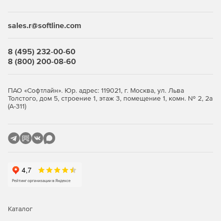
Desktop Security Suite имеет максимально гибкую и
мультивариантную систему лицензирования. Клиент
приобретает только те компоненты защиты, которые ему
sales.r@softline.com
нужны, и не переплачивает за ненужные ему элементы
или даже целые решения, которые он никогда не будет
использовать.
8 (495) 232-00-60
8 (800) 200-08-60
Централизованное управление
Если необходимо обеспечить централизованное
ПАО «Софтлайн». Юр. адрес: 119021, г. Москва, ул. Льва
Толстого, дом 5, строение 1, этаж 3, помещение 1, комн. № 2, 2а
управление защитой рабочих станций, требуется
(А-311)
лицензирование Центра управления Dr.Web Enterprise
Security Suite. Он одинаково надежно работает в сетях
любого размера и сложности – от простых, состоящих из
нескольких компьютеров, до распределенных интранет-
сетей, насчитывающих десятки тысяч узлов. Также Центр
управления обеспечивает централизованное
администрирование защиты файловых серверов и
серверов приложений (включая терминальные серверы),
почтовых серверов и мобильных устройств на базе
программной платформы Android.
Каталог
Полная защита от существующих