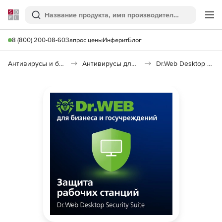
Softline
Поиск
Ме
8 (800) 200-08-60
Запрос цены
Инферит
Блог
Антивирусы и безопасность
Антивирусы для организаций
Dr.Web Desktop Security Suite