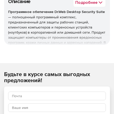
Описание
Подробнее
Программное обепечение Dr.Web Desktop Security Suite
— полноценный программный комплекс,
предназначенный для защиты рабочих станций,
клиентских компьютеров и переносных устройств
(ноутбуков) в корпоративной или домашней сети. Продукт
защищает компьютеры от проникновения вредоносных
программ, кражи личных данных и адресных нападений. В
отличие от узкоспециализированных решений, этот
комплекс обеспечивает круговую оборону вашего
компьютера. Он не просто ищет известные вирусы, а
создает безопасную среду для работы, общения и
проведения платежей.
Будьте в курсе самых выгодных
Преимущества Dr.Web Desktop
предложений!
Security Suite
Наличие сертификатов
Dr.Web Desktop Security Suite имеет сертификаты
соответствия ФСТЭК России и ФСБ. Это означает, что