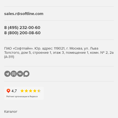
Desktop Security Suite имеет максимально гибкую и
мультивариантную систему лицензирования. Клиент
приобретает только те компоненты защиты, которые ему
sales.r@softline.com
нужны, и не переплачивает за ненужные ему элементы
или даже целые решения, которые он никогда не будет
использовать.
8 (495) 232-00-60
8 (800) 200-08-60
Централизованное управление
Если необходимо обеспечить централизованное
ПАО «Софтлайн». Юр. адрес: 119021, г. Москва, ул. Льва
Толстого, дом 5, строение 1, этаж 3, помещение 1, комн. № 2, 2а
управление защитой рабочих станций, требуется
(А-311)
лицензирование Центра управления Dr.Web Enterprise
Security Suite. Он одинаково надежно работает в сетях
любого размера и сложности – от простых, состоящих из
нескольких компьютеров, до распределенных интранет-
сетей, насчитывающих десятки тысяч узлов. Также Центр
управления обеспечивает централизованное
администрирование защиты файловых серверов и
серверов приложений (включая терминальные серверы),
почтовых серверов и мобильных устройств на базе
программной платформы Android.
Каталог
Полная защита от существующих