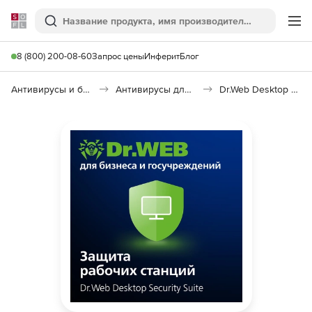
Softline
Поиск
Ме
8 (800) 200-08-60
Запрос цены
Инферит
Блог
Антивирусы и безопасность
Антивирусы для организаций
Dr.Web Desktop Security Suite