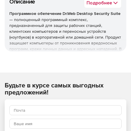
Описание
Подробнее
Программное обепечение Dr.Web Desktop Security Suite
— полноценный программный комплекс,
предназначенный для защиты рабочих станций,
клиентских компьютеров и переносных устройств
(ноутбуков) в корпоративной или домашней сети. Продукт
защищает компьютеры от проникновения вредоносных
программ, кражи личных данных и адресных нападений. В
отличие от узкоспециализированных решений, этот
комплекс обеспечивает круговую оборону вашего
компьютера. Он не просто ищет известные вирусы, а
создает безопасную среду для работы, общения и
проведения платежей.
Будьте в курсе самых выгодных
Преимущества Dr.Web Desktop
предложений!
Security Suite
Наличие сертификатов
Dr.Web Desktop Security Suite имеет сертификаты
соответствия ФСТЭК России и ФСБ. Это означает, что