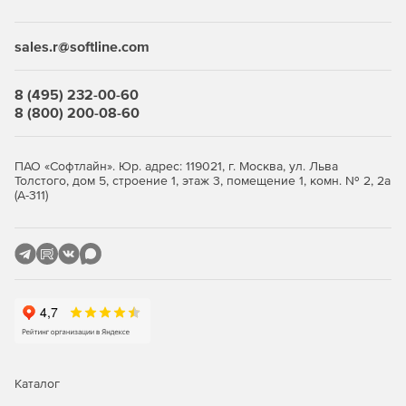
Desktop Security Suite имеет максимально гибкую и
мультивариантную систему лицензирования. Клиент
приобретает только те компоненты защиты, которые ему
sales.r@softline.com
нужны, и не переплачивает за ненужные ему элементы
или даже целые решения, которые он никогда не будет
использовать.
8 (495) 232-00-60
8 (800) 200-08-60
Централизованное управление
Если необходимо обеспечить централизованное
ПАО «Софтлайн». Юр. адрес: 119021, г. Москва, ул. Льва
Толстого, дом 5, строение 1, этаж 3, помещение 1, комн. № 2, 2а
управление защитой рабочих станций, требуется
(А-311)
лицензирование Центра управления Dr.Web Enterprise
Security Suite. Он одинаково надежно работает в сетях
любого размера и сложности – от простых, состоящих из
нескольких компьютеров, до распределенных интранет-
сетей, насчитывающих десятки тысяч узлов. Также Центр
управления обеспечивает централизованное
администрирование защиты файловых серверов и
серверов приложений (включая терминальные серверы),
почтовых серверов и мобильных устройств на базе
программной платформы Android.
Каталог
Полная защита от существующих