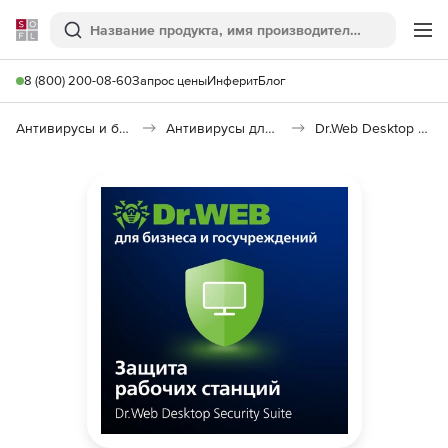
Softline
Поиск
Ме
8 (800) 200-08-60
Запрос цены
Инферит
Блог
Антивирусы и безопасность
Антивирусы для организаций
Dr.Web Desktop Security Suite