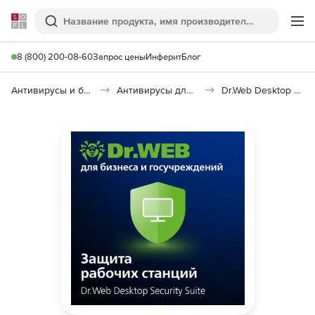
Softline
Поиск
Ме
8 (800) 200-08-60
Запрос цены
Инферит
Блог
Антивирусы и безопасность
Антивирусы для организаций
Dr.Web Desktop Security Suite