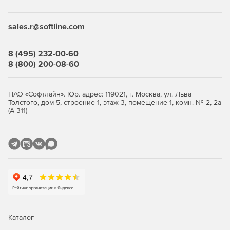
Desktop Security Suite имеет максимально гибкую и
мультивариантную систему лицензирования. Клиент
приобретает только те компоненты защиты, которые ему
sales.r@softline.com
нужны, и не переплачивает за ненужные ему элементы
или даже целые решения, которые он никогда не будет
использовать.
8 (495) 232-00-60
8 (800) 200-08-60
Централизованное управление
Если необходимо обеспечить централизованное
ПАО «Софтлайн». Юр. адрес: 119021, г. Москва, ул. Льва
Толстого, дом 5, строение 1, этаж 3, помещение 1, комн. № 2, 2а
управление защитой рабочих станций, требуется
(А-311)
лицензирование Центра управления Dr.Web Enterprise
Security Suite. Он одинаково надежно работает в сетях
любого размера и сложности – от простых, состоящих из
нескольких компьютеров, до распределенных интранет-
сетей, насчитывающих десятки тысяч узлов. Также Центр
управления обеспечивает централизованное
администрирование защиты файловых серверов и
серверов приложений (включая терминальные серверы),
почтовых серверов и мобильных устройств на базе
программной платформы Android.
Каталог
Полная защита от существующих