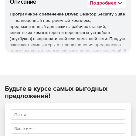
Описание
Подробнее
Программное обепечение Dr.Web Desktop Security Suite
— полноценный программный комплекс,
предназначенный для защиты рабочих станций,
клиентских компьютеров и переносных устройств
(ноутбуков) в корпоративной или домашней сети. Продукт
защищает компьютеры от проникновения вредоносных
программ, кражи личных данных и адресных нападений. В
отличие от узкоспециализированных решений, этот
комплекс обеспечивает круговую оборону вашего
компьютера. Он не просто ищет известные вирусы, а
создает безопасную среду для работы, общения и
проведения платежей.
Будьте в курсе самых выгодных
Преимущества Dr.Web Desktop
предложений!
Security Suite
Наличие сертификатов
Dr.Web Desktop Security Suite имеет сертификаты
соответствия ФСТЭК России и ФСБ. Это означает, что