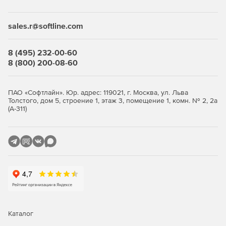
Desktop Security Suite имеет максимально гибкую и
мультивариантную систему лицензирования. Клиент
приобретает только те компоненты защиты, которые ему
sales.r@softline.com
нужны, и не переплачивает за ненужные ему элементы
или даже целые решения, которые он никогда не будет
использовать.
8 (495) 232-00-60
8 (800) 200-08-60
Централизованное управление
Если необходимо обеспечить централизованное
ПАО «Софтлайн». Юр. адрес: 119021, г. Москва, ул. Льва
Толстого, дом 5, строение 1, этаж 3, помещение 1, комн. № 2, 2а
управление защитой рабочих станций, требуется
(А-311)
лицензирование Центра управления Dr.Web Enterprise
Security Suite. Он одинаково надежно работает в сетях
любого размера и сложности – от простых, состоящих из
нескольких компьютеров, до распределенных интранет-
сетей, насчитывающих десятки тысяч узлов. Также Центр
управления обеспечивает централизованное
администрирование защиты файловых серверов и
серверов приложений (включая терминальные серверы),
почтовых серверов и мобильных устройств на базе
программной платформы Android.
Каталог
Полная защита от существующих