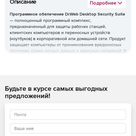
Описание
Подробнее
Программное обепечение Dr.Web Desktop Security Suite
— полноценный программный комплекс,
предназначенный для защиты рабочих станций,
клиентских компьютеров и переносных устройств
(ноутбуков) в корпоративной или домашней сети. Продукт
защищает компьютеры от проникновения вредоносных
программ, кражи личных данных и адресных нападений. В
отличие от узкоспециализированных решений, этот
комплекс обеспечивает круговую оборону вашего
компьютера. Он не просто ищет известные вирусы, а
создает безопасную среду для работы, общения и
проведения платежей.
Будьте в курсе самых выгодных
Преимущества Dr.Web Desktop
предложений!
Security Suite
Наличие сертификатов
Dr.Web Desktop Security Suite имеет сертификаты
соответствия ФСТЭК России и ФСБ. Это означает, что