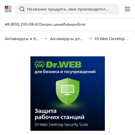
Softline
Поиск
Ме
8 (800) 200-08-60
Запрос цены
Инферит
Блог
Антивирусы и безопасность
Антивирусы для организаций
Dr.Web Desktop Security Suite