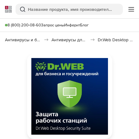
Softline
Поиск
Ме
8 (800) 200-08-60
Запрос цены
Инферит
Блог
Антивирусы и безопасность
Антивирусы для организаций
Dr.Web Desktop Security Suite