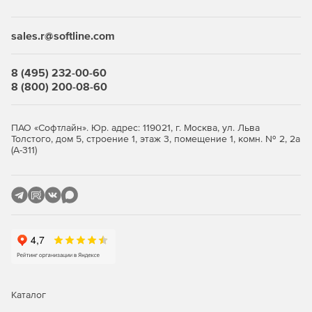
Desktop Security Suite имеет максимально гибкую и
мультивариантную систему лицензирования. Клиент
приобретает только те компоненты защиты, которые ему
sales.r@softline.com
нужны, и не переплачивает за ненужные ему элементы
или даже целые решения, которые он никогда не будет
использовать.
8 (495) 232-00-60
8 (800) 200-08-60
Централизованное управление
Если необходимо обеспечить централизованное
ПАО «Софтлайн». Юр. адрес: 119021, г. Москва, ул. Льва
Толстого, дом 5, строение 1, этаж 3, помещение 1, комн. № 2, 2а
управление защитой рабочих станций, требуется
(А-311)
лицензирование Центра управления Dr.Web Enterprise
Security Suite. Он одинаково надежно работает в сетях
любого размера и сложности – от простых, состоящих из
нескольких компьютеров, до распределенных интранет-
сетей, насчитывающих десятки тысяч узлов. Также Центр
управления обеспечивает централизованное
администрирование защиты файловых серверов и
серверов приложений (включая терминальные серверы),
почтовых серверов и мобильных устройств на базе
программной платформы Android.
Каталог
Полная защита от существующих