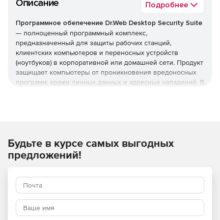
Описание
Подробнее
Программное обепечение Dr.Web Desktop Security Suite
— полноценный программный комплекс,
предназначенный для защиты рабочих станций,
клиентских компьютеров и переносных устройств
(ноутбуков) в корпоративной или домашней сети. Продукт
защищает компьютеры от проникновения вредоносных
программ, кражи личных данных и адресных нападений. В
отличие от узкоспециализированных решений, этот
комплекс обеспечивает круговую оборону вашего
компьютера. Он не просто ищет известные вирусы, а
создает безопасную среду для работы, общения и
проведения платежей.
Будьте в курсе самых выгодных
Преимущества Dr.Web Desktop
предложений!
Security Suite
Наличие сертификатов
Dr.Web Desktop Security Suite имеет сертификаты
соответствия ФСТЭК России и ФСБ. Это означает, что