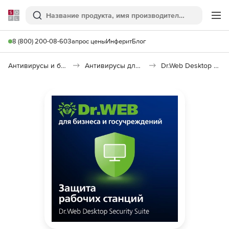
Softline
Поиск
Ме
8 (800) 200-08-60
Запрос цены
Инферит
Блог
Антивирусы и безопасность
Антивирусы для организаций
Dr.Web Desktop Security Suite