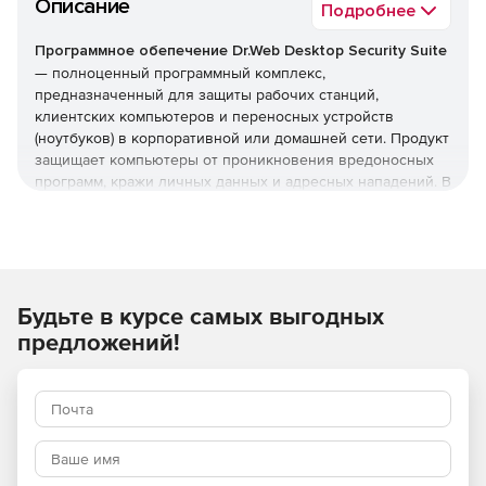
Описание
Подробнее
Программное обепечение Dr.Web Desktop Security Suite
— полноценный программный комплекс,
предназначенный для защиты рабочих станций,
клиентских компьютеров и переносных устройств
(ноутбуков) в корпоративной или домашней сети. Продукт
защищает компьютеры от проникновения вредоносных
программ, кражи личных данных и адресных нападений. В
отличие от узкоспециализированных решений, этот
комплекс обеспечивает круговую оборону вашего
компьютера. Он не просто ищет известные вирусы, а
создает безопасную среду для работы, общения и
проведения платежей.
Будьте в курсе самых выгодных
Преимущества Dr.Web Desktop
предложений!
Security Suite
Наличие сертификатов
Dr.Web Desktop Security Suite имеет сертификаты
соответствия ФСТЭК России и ФСБ. Это означает, что