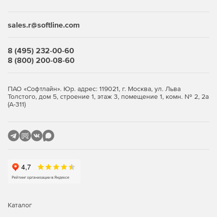
Desktop Security Suite имеет максимально гибкую и
мультивариантную систему лицензирования. Клиент
приобретает только те компоненты защиты, которые ему
sales.r@softline.com
нужны, и не переплачивает за ненужные ему элементы
или даже целые решения, которые он никогда не будет
использовать.
8 (495) 232-00-60
8 (800) 200-08-60
Централизованное управление
Если необходимо обеспечить централизованное
ПАО «Софтлайн». Юр. адрес: 119021, г. Москва, ул. Льва
Толстого, дом 5, строение 1, этаж 3, помещение 1, комн. № 2, 2а
управление защитой рабочих станций, требуется
(А-311)
лицензирование Центра управления Dr.Web Enterprise
Security Suite. Он одинаково надежно работает в сетях
любого размера и сложности – от простых, состоящих из
нескольких компьютеров, до распределенных интранет-
сетей, насчитывающих десятки тысяч узлов. Также Центр
управления обеспечивает централизованное
администрирование защиты файловых серверов и
серверов приложений (включая терминальные серверы),
почтовых серверов и мобильных устройств на базе
программной платформы Android.
Каталог
Полная защита от существующих