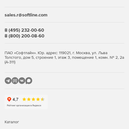
Desktop Security Suite имеет максимально гибкую и
мультивариантную систему лицензирования. Клиент
приобретает только те компоненты защиты, которые ему
sales.r@softline.com
нужны, и не переплачивает за ненужные ему элементы
или даже целые решения, которые он никогда не будет
использовать.
8 (495) 232-00-60
8 (800) 200-08-60
Централизованное управление
Если необходимо обеспечить централизованное
ПАО «Софтлайн». Юр. адрес: 119021, г. Москва, ул. Льва
Толстого, дом 5, строение 1, этаж 3, помещение 1, комн. № 2, 2а
управление защитой рабочих станций, требуется
(А-311)
лицензирование Центра управления Dr.Web Enterprise
Security Suite. Он одинаково надежно работает в сетях
любого размера и сложности – от простых, состоящих из
нескольких компьютеров, до распределенных интранет-
сетей, насчитывающих десятки тысяч узлов. Также Центр
управления обеспечивает централизованное
администрирование защиты файловых серверов и
серверов приложений (включая терминальные серверы),
почтовых серверов и мобильных устройств на базе
программной платформы Android.
Каталог
Полная защита от существующих