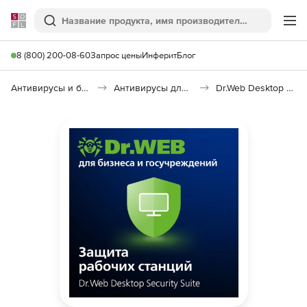
Softline
Поиск
Ме
8 (800) 200-08-60
Запрос цены
Инферит
Блог
Антивирусы и безопасность
Антивирусы для организаций
Dr.Web Desktop Security Suite