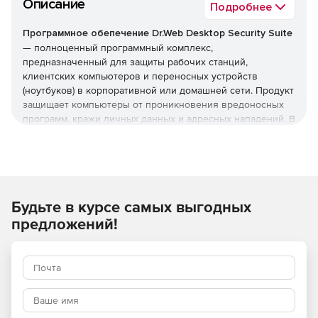
Описание
Подробнее
Программное обепечение Dr.Web Desktop Security Suite
— полноценный программный комплекс,
предназначенный для защиты рабочих станций,
клиентских компьютеров и переносных устройств
(ноутбуков) в корпоративной или домашней сети. Продукт
защищает компьютеры от проникновения вредоносных
программ, кражи личных данных и адресных нападений. В
отличие от узкоспециализированных решений, этот
комплекс обеспечивает круговую оборону вашего
компьютера. Он не просто ищет известные вирусы, а
создает безопасную среду для работы, общения и
проведения платежей.
Будьте в курсе самых выгодных
Преимущества Dr.Web Desktop
предложений!
Security Suite
Наличие сертификатов
Dr.Web Desktop Security Suite имеет сертификаты
соответствия ФСТЭК России и ФСБ. Это означает, что