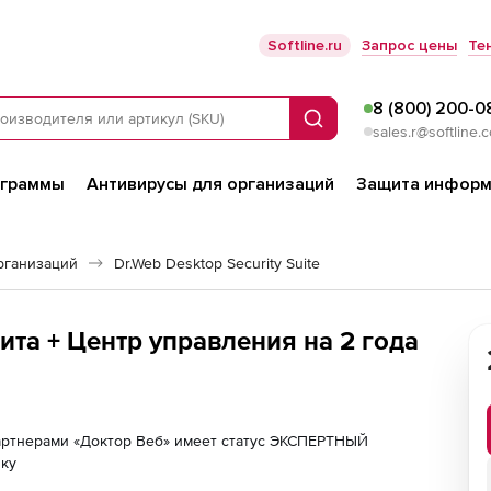
Softline.ru
Запрос цены
Те
8 (800) 200-0
Поиск
sales.r@softline.
ограммы
Антивирусы для организаций
Защита информ
рганизаций
Dr.Web Desktop Security Suite
та + Центр управления на 2 года
партнерами «Доктор Веб» имеет статус ЭКСПЕРТНЫЙ
лку