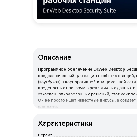
Описание
Программное обепечение Dr.Web Desktop Securi
предназначенный для защиты рабочих станций, 
(ноутбуков) в корпоративной или домашней сет
вредоносных программ, кражи личных данных и 
узкоспециализированных решений, этот комплек
Он не просто ищет известные вирусы, а создае
платежей.
Преимущества Dr.Web Desk
Характеристики
Наличие сертификатов
Версия