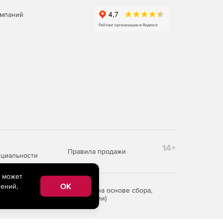
омпаний
14+
Правила продажи
циальности
e может
OK
ений,
редоставления информации на основе сбора,
рритории Российской Федерации)