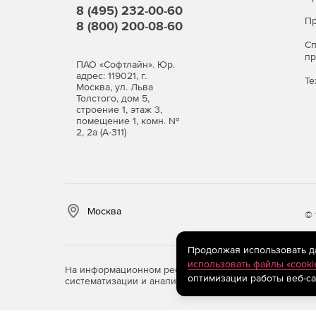
Обширные базы для детектирования шпионск
8 (495) 232-00-60
хакерских утилит и программ-шуток.
Пр
8 (800) 200-08-60
С
Защита в режиме реальног
п
ПАО «Софтлайн». Юр.
SpIDerGuard®)
адрес: 119021, г.
Те
Москва, ул. Льва
Толстого, дом 5,
Постоянный мониторинг здоровья компьютер
строение 1, этаж 3,
помещение 1, комн. №
носителях.
2, 2а (А-311)
Высокая устойчивость файлового монитора к
Надежная защита системы от вирусов, испо
маскировать свое присутствие в зараженной
Москва
© 
Обезвреживание наиболее сложных скрытых
замаскированных объектов Dr.Web Shield™.
Продолжая использовать дан
использовать файлы «cooki
На информационном ресурсе store.softline.ru примен
Чистая почта без вирусов (п
оптимизации работы веб-са
систематизации и анализа сведений, относящихся к 
Мгновенная проверка почтовых сообщений п