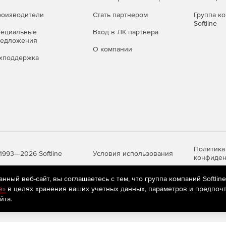
ого, потенциально опасного и рекламного ПО,
оизводители
Стать партнером
Группа к
Softline
пециальные
Вход в ЛК партнера
о времени (файловый монитор
редложения
О компании
хподдержка
а – перехват «на лету» обращений к файлам на любых
 попыткам вредоносных программ помешать его работе.
льзующих методы скрытого управления и умеющих
 среде.
Политика
Условия использования
1993—2026 Softline
конфиден
 угроз благодаря фирменной технологии обнаружения
ный веб-сайт, вы соглашаетесь с тем, что группа компаний Softlin
e»
в целях хранения ваших учетных данных, параметров и предпочт
яются
рекомендательные технологии
(информационные технологии п
очтовый монитор SpIDer Mail®)
йта.
предпочтениям пользователей сети «Интернет», находящихся на те
ри их передаче по сетевым правилам связи