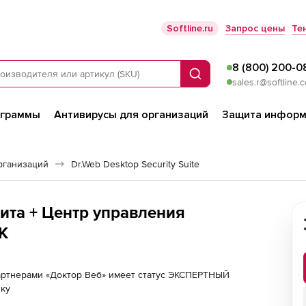
Softline.ru
Запрос цены
Те
8 (800) 200-0
Поиск
sales.r@softline.
ограммы
Антивирусы для организаций
Защита информ
рганизаций
Dr.Web Desktop Security Suite
ита + Центр управления
К
партнерами «Доктор Веб» имеет статус ЭКСПЕРТНЫЙ
лку