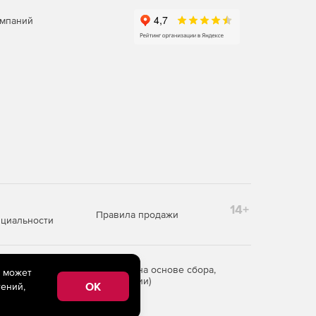
омпаний
14+
Правила продажи
циальности
редоставления информации на основе сбора,
e может
рритории Российской Федерации)
OK
ений,