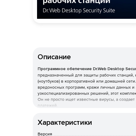
Описание
Программное обепечение Dr.Web Desktop Securi
предназначенный для защиты рабочих станций, 
(ноутбуков) в корпоративной или домашней сет
вредоносных программ, кражи личных данных и 
узкоспециализированных решений, этот комплек
Он не просто ищет известные вирусы, а создае
платежей.
Преимущества Dr.Web Desk
Характеристики
Наличие сертификатов
Версия