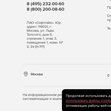
Обширные базы для детектирования шпионск
8 (495) 232-00-60
хакерских утилит и программ-шуток.
Пр
8 (800) 200-08-60
С
Защита в режиме реальног
п
ПАО «Софтлайн». Юр.
SpIDerGuard®)
адрес: 119021, г.
Те
Москва, ул. Льва
Толстого, дом 5,
Постоянный мониторинг здоровья компьютер
строение 1, этаж 3,
помещение 1, комн. №
носителях.
2, 2а (А-311)
Высокая устойчивость файлового монитора к
Надежная защита системы от вирусов, испо
маскировать свое присутствие в зараженной
Москва
© 
Обезвреживание наиболее сложных скрытых
замаскированных объектов Dr.Web Shield™.
На информационном ресурсе store.softline.ru примен
Продолжая использовать дан
Чистая почта без вирусов (п
систематизации и анализа сведений, относящихся к 
использовать файлы «cooki
оптимизации работы веб-са
Мгновенная проверка почтовых сообщений п