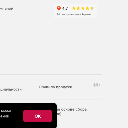
омпаний
14+
Правила продажи
циальности
редоставления информации на основе сбора,
e может
рритории Российской Федерации)
OK
ений,