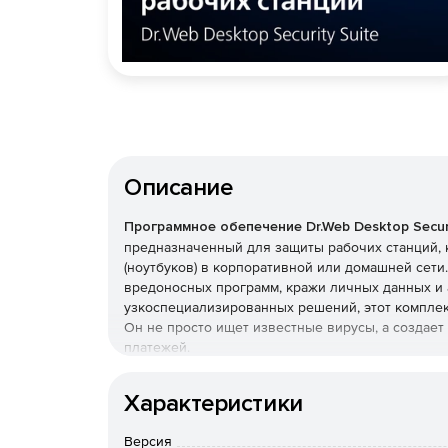
Описание
Программное обепечение Dr.Web Desktop Securi
предназначенный для защиты рабочих станций, 
(ноутбуков) в корпоративной или домашней сет
вредоносных программ, кражи личных данных и 
узкоспециализированных решений, этот комплек
Он не просто ищет известные вирусы, а создае
платежей.
Преимущества Dr.Web Desk
Характеристики
Наличие сертификатов
Версия