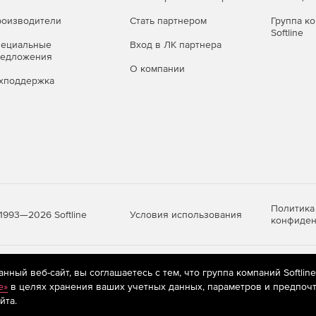
ого, потенциально опасного и рекламного ПО,
оизводители
Стать партнером
Группа к
Softline
пециальные
Вход в ЛК партнера
о времени (файловый монитор
редложения
О компании
хподдержка
а – перехват «на лету» обращений к файлам на любых
 попыткам вредоносных программ помешать его работе.
льзующих методы скрытого управления и умеющих
 среде.
Политика
Условия использования
1993—2026 Softline
конфиден
 угроз благодаря фирменной технологии обнаружения
яются
рекомендательные технологии
(информационные технологии п
ный веб-сайт, вы соглашаетесь с тем, что группа компаний Softlin
очтовый монитор SpIDer Mail®)
предпочтениям пользователей сети «Интернет», находящихся на те
e»
в целях хранения ваших учетных данных, параметров и предпочт
йта.
ри их передаче по сетевым правилам связи