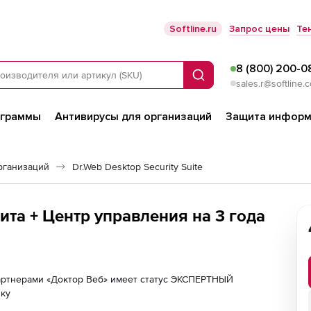
Softline.ru
Запрос цены
Те
8 (800) 200-0
Поиск
sales.r@softline.
ограммы
Антивирусы для организаций
Защита информ
рганизаций
Dr.Web Desktop Security Suite
та + Центр управления на 3 года
партнерами «Доктор Веб» имеет статус ЭКСПЕРТНЫЙ
лку