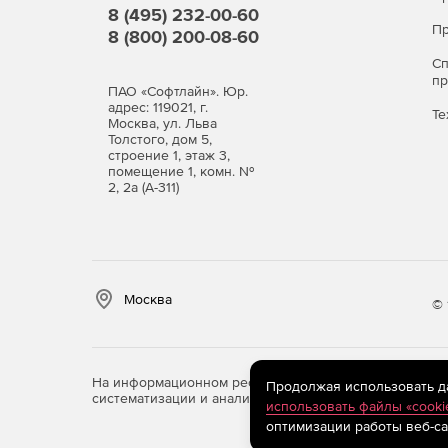
Обширные базы для детектирования шпионск
8 (495) 232-00-60
хакерских утилит и программ-шуток.
Пр
8 (800) 200-08-60
С
Защита в режиме реальног
п
ПАО «Софтлайн». Юр.
SpIDerGuard®)
адрес: 119021, г.
Те
Москва, ул. Льва
Толстого, дом 5,
Постоянный мониторинг здоровья компьютер
строение 1, этаж 3,
помещение 1, комн. №
носителях.
2, 2а (А-311)
Высокая устойчивость файлового монитора к
Надежная защита системы от вирусов, испо
маскировать свое присутствие в зараженной
Москва
© 
Обезвреживание наиболее сложных скрытых
замаскированных объектов Dr.Web Shield™.
На информационном ресурсе store.softline.ru примен
Продолжая использовать дан
Чистая почта без вирусов (п
систематизации и анализа сведений, относящихся к 
использовать файлы «cooki
оптимизации работы веб-са
Мгновенная проверка почтовых сообщений п