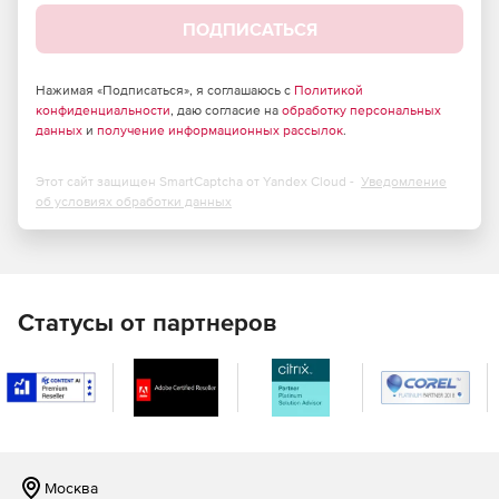
продукт можно использовать в организациях, требующих
ПОДПИСАТЬСЯ
повышенного уровня безопасности. Dr.Web Desktop
Security Suite полностью соответствует требованиям
закона о защите персональных данных, предъявляемым к
Нажимая «Подписаться», я соглашаюсь с
Политикой
антивирусным продуктам. Он может применяться в сетях,
конфиденциальности
, даю согласие на
обработку персональных
соответствующих максимально возможному уровню
данных
и
получение информационных рассылок
.
защищенности.
Этот сайт защищен SmartCaptcha от Yandex Cloud -
Уведомление
Опыт крупных проектов
об условиях обработки данных
Среди клиентов компании «Доктор Веб» – крупные
компании с мировым именем, российские и
международные банки, государственные организации, в
том числе многофилиальные, сети которых насчитывают
Статусы от партнеров
десятки тысяч компьютеров. Продуктам и решениям
Dr.Web доверяют высшие органы государственной власти
России, компании топливно-энергетического сектора,
предприятия с мультиаффилиатной структурой.
Гибкое лицензирование
В отличие от многих конкурирующих решений, Dr.Web
Москва