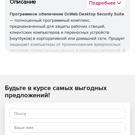
Описание
Подробнее
Программное обепечение Dr.Web Desktop Security Suite
— полноценный программный комплекс,
предназначенный для защиты рабочих станций,
клиентских компьютеров и переносных устройств
(ноутбуков) в корпоративной или домашней сети. Продукт
защищает компьютеры от проникновения вредоносных
программ, кражи личных данных и адресных нападений. В
отличие от узкоспециализированных решений, этот
комплекс обеспечивает круговую оборону вашего
компьютера. Он не просто ищет известные вирусы, а
создает безопасную среду для работы, общения и
проведения платежей.
Будьте в курсе самых выгодных
Преимущества Dr.Web Desktop
предложений!
Security Suite
Наличие сертификатов
Dr.Web Desktop Security Suite имеет сертификаты
соответствия ФСТЭК России и ФСБ. Это означает, что