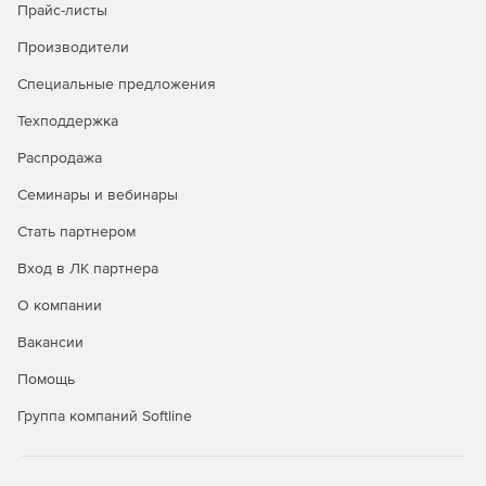
Прайс-листы
угроз
Производители
Dr.Web Desktop Security Suite обеспечивает надежную
Специальные предложения
защиту от самых актуальных угроз. Непревзойденное
качество лечения и высокий уровень самозащиты не
Техподдержка
дают шанса вирусам и другим вредоносным объектам
проникнуть в защищаемую сеть. Наличие встроенного
Распродажа
брандмауэра и функции Офисного контроля не только
Семинары и вебинары
преграждает путь вирусам через уязвимости
операционных систем и программ, но и обеспечивает
Стать партнером
надежный контроль за работой установленных
приложений.
Вход в ЛК партнера
Увеличение производительности
О компании
труда сотрудников
Вакансии
Внедрение компонентов Dr.Web Desktop Security Suite
Помощь
дает мгновенный положительный эффект. Снижение
Группа компаний Softline
потока спама практически до нуля позволяет
сотрудникам компании работать более эффективно –
теперь важные сообщения не затеряются среди
нежелательной корреспонденции. Заражение