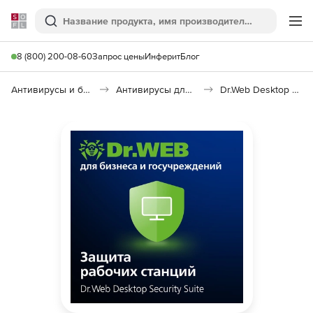
Softline
Поиск
Ме
8 (800) 200-08-60
Запрос цены
Инферит
Блог
Антивирусы и безопасность
Антивирусы для организаций
Dr.Web Desktop Security Suite