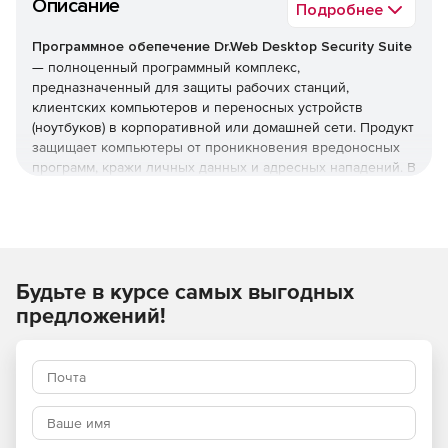
Описание
Подробнее
Программное обепечение Dr.Web Desktop Security Suite
— полноценный программный комплекс,
предназначенный для защиты рабочих станций,
клиентских компьютеров и переносных устройств
(ноутбуков) в корпоративной или домашней сети. Продукт
защищает компьютеры от проникновения вредоносных
программ, кражи личных данных и адресных нападений. В
отличие от узкоспециализированных решений, этот
комплекс обеспечивает круговую оборону вашего
компьютера. Он не просто ищет известные вирусы, а
создает безопасную среду для работы, общения и
проведения платежей.
Будьте в курсе самых выгодных
Преимущества Dr.Web Desktop
предложений!
Security Suite
Наличие сертификатов
Dr.Web Desktop Security Suite имеет сертификаты
соответствия ФСТЭК России и ФСБ. Это означает, что