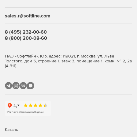
Desktop Security Suite имеет максимально гибкую и
мультивариантную систему лицензирования. Клиент
приобретает только те компоненты защиты, которые ему
sales.r@softline.com
нужны, и не переплачивает за ненужные ему элементы
или даже целые решения, которые он никогда не будет
использовать.
8 (495) 232-00-60
8 (800) 200-08-60
Централизованное управление
Если необходимо обеспечить централизованное
ПАО «Софтлайн». Юр. адрес: 119021, г. Москва, ул. Льва
Толстого, дом 5, строение 1, этаж 3, помещение 1, комн. № 2, 2а
управление защитой рабочих станций, требуется
(А-311)
лицензирование Центра управления Dr.Web Enterprise
Security Suite. Он одинаково надежно работает в сетях
любого размера и сложности – от простых, состоящих из
нескольких компьютеров, до распределенных интранет-
сетей, насчитывающих десятки тысяч узлов. Также Центр
управления обеспечивает централизованное
администрирование защиты файловых серверов и
серверов приложений (включая терминальные серверы),
почтовых серверов и мобильных устройств на базе
программной платформы Android.
Каталог
Полная защита от существующих