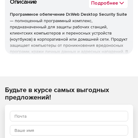
Описание
Подробнее
Программное обепечение Dr.Web Desktop Security Suite
— полноценный программный комплекс,
предназначенный для защиты рабочих станций,
клиентских компьютеров и переносных устройств
(ноутбуков) в корпоративной или домашней сети. Продукт
защищает компьютеры от проникновения вредоносных
программ, кражи личных данных и адресных нападений. В
отличие от узкоспециализированных решений, этот
комплекс обеспечивает круговую оборону вашего
компьютера. Он не просто ищет известные вирусы, а
создает безопасную среду для работы, общения и
проведения платежей.
Будьте в курсе самых выгодных
Преимущества Dr.Web Desktop
предложений!
Security Suite
Наличие сертификатов
Dr.Web Desktop Security Suite имеет сертификаты
соответствия ФСТЭК России и ФСБ. Это означает, что