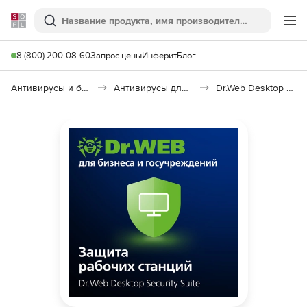
Softline
Поиск
Ме
8 (800) 200-08-60
Запрос цены
Инферит
Блог
Антивирусы и безопасность
Антивирусы для организаций
Dr.Web Desktop Security Suite