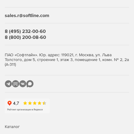
Desktop Security Suite имеет максимально гибкую и
мультивариантную систему лицензирования. Клиент
приобретает только те компоненты защиты, которые ему
sales.r@softline.com
нужны, и не переплачивает за ненужные ему элементы
или даже целые решения, которые он никогда не будет
использовать.
8 (495) 232-00-60
8 (800) 200-08-60
Централизованное управление
Если необходимо обеспечить централизованное
ПАО «Софтлайн». Юр. адрес: 119021, г. Москва, ул. Льва
Толстого, дом 5, строение 1, этаж 3, помещение 1, комн. № 2, 2а
управление защитой рабочих станций, требуется
(А-311)
лицензирование Центра управления Dr.Web Enterprise
Security Suite. Он одинаково надежно работает в сетях
любого размера и сложности – от простых, состоящих из
нескольких компьютеров, до распределенных интранет-
сетей, насчитывающих десятки тысяч узлов. Также Центр
управления обеспечивает централизованное
администрирование защиты файловых серверов и
серверов приложений (включая терминальные серверы),
почтовых серверов и мобильных устройств на базе
программной платформы Android.
Каталог
Полная защита от существующих