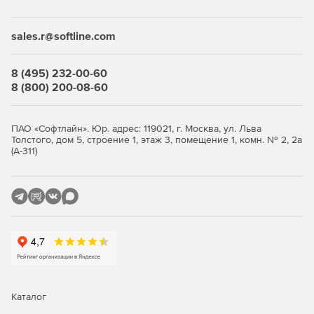
Desktop Security Suite имеет максимально гибкую и
мультивариантную систему лицензирования. Клиент
приобретает только те компоненты защиты, которые ему
sales.r@softline.com
нужны, и не переплачивает за ненужные ему элементы
или даже целые решения, которые он никогда не будет
использовать.
8 (495) 232-00-60
8 (800) 200-08-60
Централизованное управление
Если необходимо обеспечить централизованное
ПАО «Софтлайн». Юр. адрес: 119021, г. Москва, ул. Льва
Толстого, дом 5, строение 1, этаж 3, помещение 1, комн. № 2, 2а
управление защитой рабочих станций, требуется
(А-311)
лицензирование Центра управления Dr.Web Enterprise
Security Suite. Он одинаково надежно работает в сетях
любого размера и сложности – от простых, состоящих из
нескольких компьютеров, до распределенных интранет-
сетей, насчитывающих десятки тысяч узлов. Также Центр
управления обеспечивает централизованное
администрирование защиты файловых серверов и
серверов приложений (включая терминальные серверы),
почтовых серверов и мобильных устройств на базе
программной платформы Android.
Каталог
Полная защита от существующих