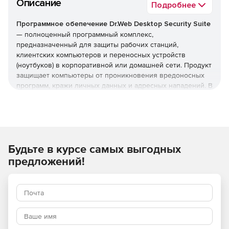
Описание
Подробнее
Программное обепечение Dr.Web Desktop Security Suite
— полноценный программный комплекс,
предназначенный для защиты рабочих станций,
клиентских компьютеров и переносных устройств
(ноутбуков) в корпоративной или домашней сети. Продукт
защищает компьютеры от проникновения вредоносных
программ, кражи личных данных и адресных нападений. В
отличие от узкоспециализированных решений, этот
комплекс обеспечивает круговую оборону вашего
компьютера. Он не просто ищет известные вирусы, а
создает безопасную среду для работы, общения и
проведения платежей.
Будьте в курсе самых выгодных
Преимущества Dr.Web Desktop
предложений!
Security Suite
Наличие сертификатов
Dr.Web Desktop Security Suite имеет сертификаты
соответствия ФСТЭК России и ФСБ. Это означает, что