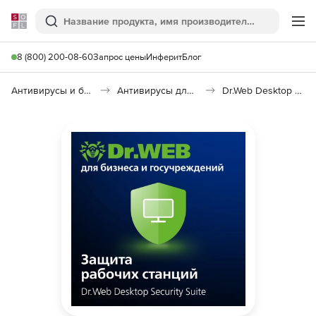
Softline
Поиск
Ме
8 (800) 200-08-60
Запрос цены
Инферит
Блог
Антивирусы и безопасность
Антивирусы для организаций
Dr.Web Desktop Security Suite