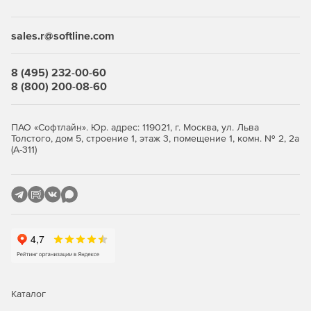
Desktop Security Suite имеет максимально гибкую и
мультивариантную систему лицензирования. Клиент
приобретает только те компоненты защиты, которые ему
sales.r@softline.com
нужны, и не переплачивает за ненужные ему элементы
или даже целые решения, которые он никогда не будет
использовать.
8 (495) 232-00-60
8 (800) 200-08-60
Централизованное управление
Если необходимо обеспечить централизованное
ПАО «Софтлайн». Юр. адрес: 119021, г. Москва, ул. Льва
Толстого, дом 5, строение 1, этаж 3, помещение 1, комн. № 2, 2а
управление защитой рабочих станций, требуется
(А-311)
лицензирование Центра управления Dr.Web Enterprise
Security Suite. Он одинаково надежно работает в сетях
любого размера и сложности – от простых, состоящих из
нескольких компьютеров, до распределенных интранет-
сетей, насчитывающих десятки тысяч узлов. Также Центр
управления обеспечивает централизованное
администрирование защиты файловых серверов и
серверов приложений (включая терминальные серверы),
почтовых серверов и мобильных устройств на базе
программной платформы Android.
Каталог
Полная защита от существующих