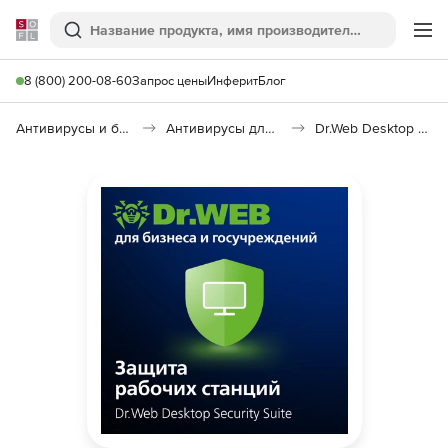
Softline
Поиск
Ме
8 (800) 200-08-60
Запрос цены
Инферит
Блог
Антивирусы и безопасность
Антивирусы для организаций
Dr.Web Desktop Security Suite