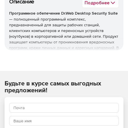
Описание
Подробнее
Программное обепечение Dr.Web Desktop Security Suite
— полноценный программный комплекс,
предназначенный для защиты рабочих станций,
клиентских компьютеров и переносных устройств
(ноутбуков) в корпоративной или домашней сети. Продукт
защищает компьютеры от проникновения вредоносных
программ, кражи личных данных и адресных нападений. В
отличие от узкоспециализированных решений, этот
комплекс обеспечивает круговую оборону вашего
компьютера. Он не просто ищет известные вирусы, а
создает безопасную среду для работы, общения и
проведения платежей.
Будьте в курсе самых выгодных
Преимущества Dr.Web Desktop
предложений!
Security Suite
Наличие сертификатов
Dr.Web Desktop Security Suite имеет сертификаты
соответствия ФСТЭК России и ФСБ. Это означает, что