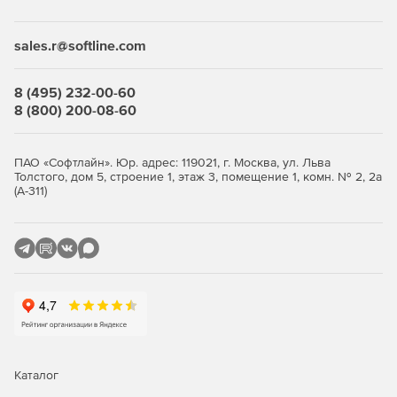
Desktop Security Suite имеет максимально гибкую и
мультивариантную систему лицензирования. Клиент
приобретает только те компоненты защиты, которые ему
sales.r@softline.com
нужны, и не переплачивает за ненужные ему элементы
или даже целые решения, которые он никогда не будет
использовать.
8 (495) 232-00-60
8 (800) 200-08-60
Централизованное управление
Если необходимо обеспечить централизованное
ПАО «Софтлайн». Юр. адрес: 119021, г. Москва, ул. Льва
Толстого, дом 5, строение 1, этаж 3, помещение 1, комн. № 2, 2а
управление защитой рабочих станций, требуется
(А-311)
лицензирование Центра управления Dr.Web Enterprise
Security Suite. Он одинаково надежно работает в сетях
любого размера и сложности – от простых, состоящих из
нескольких компьютеров, до распределенных интранет-
сетей, насчитывающих десятки тысяч узлов. Также Центр
управления обеспечивает централизованное
администрирование защиты файловых серверов и
серверов приложений (включая терминальные серверы),
почтовых серверов и мобильных устройств на базе
программной платформы Android.
Каталог
Полная защита от существующих