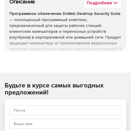
Описание
Подробнее
Программное обепечение Dr.Web Desktop Security Suite
— полноценный программный комплекс,
предназначенный для защиты рабочих станций,
клиентских компьютеров и переносных устройств
(ноутбуков) в корпоративной или домашней сети. Продукт
защищает компьютеры от проникновения вредоносных
программ, кражи личных данных и адресных нападений. В
отличие от узкоспециализированных решений, этот
комплекс обеспечивает круговую оборону вашего
компьютера. Он не просто ищет известные вирусы, а
создает безопасную среду для работы, общения и
проведения платежей.
Будьте в курсе самых выгодных
Преимущества Dr.Web Desktop
предложений!
Security Suite
Наличие сертификатов
Dr.Web Desktop Security Suite имеет сертификаты
соответствия ФСТЭК России и ФСБ. Это означает, что