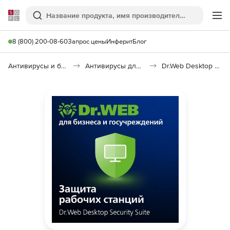
Softline
Поиск
Ме
8 (800) 200-08-60
Запрос цены
Инферит
Блог
Антивирусы и безопасность
Антивирусы для организаций
Dr.Web Desktop Security Suite