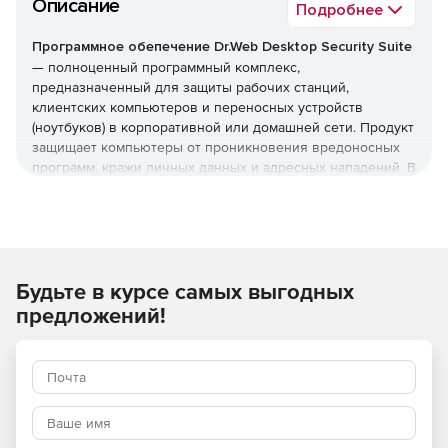
Описание
Подробнее
Программное обепечение Dr.Web Desktop Security Suite
— полноценный программный комплекс,
предназначенный для защиты рабочих станций,
клиентских компьютеров и переносных устройств
(ноутбуков) в корпоративной или домашней сети. Продукт
защищает компьютеры от проникновения вредоносных
программ, кражи личных данных и адресных нападений. В
отличие от узкоспециализированных решений, этот
комплекс обеспечивает круговую оборону вашего
компьютера. Он не просто ищет известные вирусы, а
создает безопасную среду для работы, общения и
проведения платежей.
Будьте в курсе самых выгодных
Преимущества Dr.Web Desktop
предложений!
Security Suite
Наличие сертификатов
Dr.Web Desktop Security Suite имеет сертификаты
соответствия ФСТЭК России и ФСБ. Это означает, что