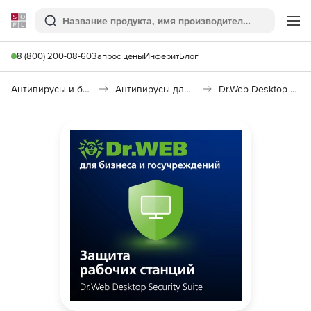
Softline
Поиск
Ме
8 (800) 200-08-60
Запрос цены
Инферит
Блог
Антивирусы и безопасность
Антивирусы для организаций
Dr.Web Desktop Security Suite