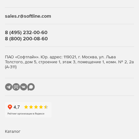
Desktop Security Suite имеет максимально гибкую и
мультивариантную систему лицензирования. Клиент
приобретает только те компоненты защиты, которые ему
sales.r@softline.com
нужны, и не переплачивает за ненужные ему элементы
или даже целые решения, которые он никогда не будет
использовать.
8 (495) 232-00-60
8 (800) 200-08-60
Централизованное управление
Если необходимо обеспечить централизованное
ПАО «Софтлайн». Юр. адрес: 119021, г. Москва, ул. Льва
Толстого, дом 5, строение 1, этаж 3, помещение 1, комн. № 2, 2а
управление защитой рабочих станций, требуется
(А-311)
лицензирование Центра управления Dr.Web Enterprise
Security Suite. Он одинаково надежно работает в сетях
любого размера и сложности – от простых, состоящих из
нескольких компьютеров, до распределенных интранет-
сетей, насчитывающих десятки тысяч узлов. Также Центр
управления обеспечивает централизованное
администрирование защиты файловых серверов и
серверов приложений (включая терминальные серверы),
почтовых серверов и мобильных устройств на базе
программной платформы Android.
Каталог
Полная защита от существующих