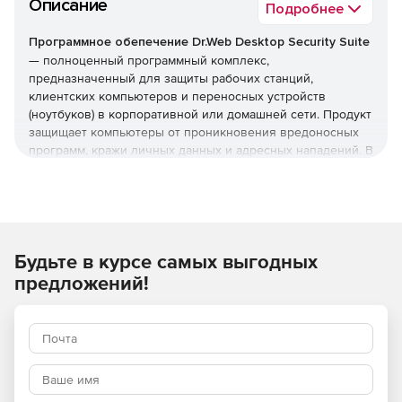
Описание
Подробнее
Программное обепечение Dr.Web Desktop Security Suite
— полноценный программный комплекс,
предназначенный для защиты рабочих станций,
клиентских компьютеров и переносных устройств
(ноутбуков) в корпоративной или домашней сети. Продукт
защищает компьютеры от проникновения вредоносных
программ, кражи личных данных и адресных нападений. В
отличие от узкоспециализированных решений, этот
комплекс обеспечивает круговую оборону вашего
компьютера. Он не просто ищет известные вирусы, а
создает безопасную среду для работы, общения и
проведения платежей.
Будьте в курсе самых выгодных
Преимущества Dr.Web Desktop
предложений!
Security Suite
Наличие сертификатов
Dr.Web Desktop Security Suite имеет сертификаты
соответствия ФСТЭК России и ФСБ. Это означает, что