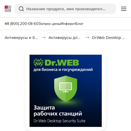
Softline
Поиск
Ме
8 (800) 200-08-60
Запрос цены
Инферит
Блог
Антивирусы и безопасность
Антивирусы для организаций
Dr.Web Desktop Security Suite