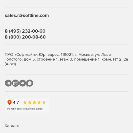
Desktop Security Suite имеет максимально гибкую и
мультивариантную систему лицензирования. Клиент
приобретает только те компоненты защиты, которые ему
sales.r@softline.com
нужны, и не переплачивает за ненужные ему элементы
или даже целые решения, которые он никогда не будет
использовать.
8 (495) 232-00-60
8 (800) 200-08-60
Централизованное управление
Если необходимо обеспечить централизованное
ПАО «Софтлайн». Юр. адрес: 119021, г. Москва, ул. Льва
Толстого, дом 5, строение 1, этаж 3, помещение 1, комн. № 2, 2а
управление защитой рабочих станций, требуется
(А-311)
лицензирование Центра управления Dr.Web Enterprise
Security Suite. Он одинаково надежно работает в сетях
любого размера и сложности – от простых, состоящих из
нескольких компьютеров, до распределенных интранет-
сетей, насчитывающих десятки тысяч узлов. Также Центр
управления обеспечивает централизованное
администрирование защиты файловых серверов и
серверов приложений (включая терминальные серверы),
почтовых серверов и мобильных устройств на базе
программной платформы Android.
Каталог
Полная защита от существующих